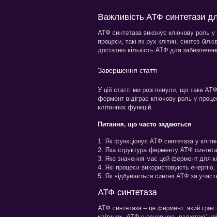
Важливість АТФ синтетази дл
АТФ синтетаза виконує ключову роль у к
процеси, такі як рух клітин, синтез біл
достатню кількість АТФ для забезпеченн
Завершення статті
У цій статті ми розглянули, що таке АТФ
фермент відіграє ключову роль у процес
клітинних функцій.
Питання, що часто задаються
1. Як функціонує АТФ синтетаза у кліти
2. Яка структура ферменту АТФ синтет
3. Яке значення має цей фермент для к
4. Які процеси використовують енергію
5. Як відбувається синтез АТФ за учас
АТФ синтетаза
АТФ синтетаза – це фермент, який грає
клітинах. АТФ є основною „валютою” клі