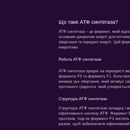
Що таке АТФ синтетаза?
АТФ синтетаза – це фермент, який відп
основним джерелом енергії для клітинни
зберігання та передачі енергії. Цей фе
енергетики.
Робота АТФ синтетази
АТФ синтетаза працює на перехресті ме
ферменту F0 та ферменту F1. Коли мол
виникає рух обертання, який активує с
протонного градієнта, який утворюєть
Структура АТФ синтетази
Структура АТФ синтетази складна і в
ефективного синтезу АТФ. Фермент F
протонів, тоді як фермент F1 містит
разом, щоб забезпечити ефективний с