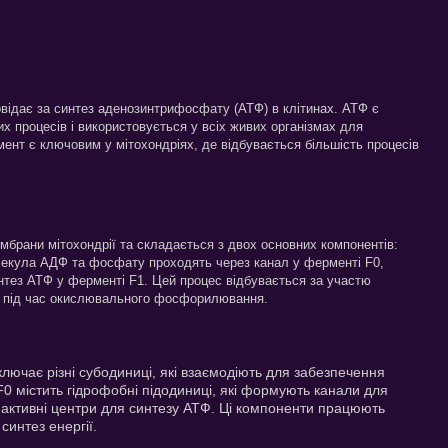
овідає за синтез аденозинтрифосфату (АТФ) в клітинах. АТФ є
х процесів і використовується у всіх живих організмах для
рмент є ключовим у мітохондріях, де відбувається більшість процесів
мбрани мітохондрії та складається з двох основних компонентів:
екула АДФ та фосфату проходять через канал у ферменті F0,
интез АТФ у ферменті F1. Цей процес відбувається за участю
ся під час окислювального фосфорилювання.
ключає різні субодиниці, які взаємодіють для забезпечення
0 містить гідрофобні підодиниці, які формують канали для
ь активні центри для синтезу АТФ. Ці компоненти працюють
интез енергії.