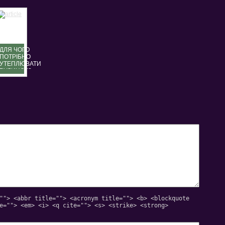
ДЛЯ ЧОГО
ПОТРІБНО
УТЕПЛЮВАТИ
БУДИНОК?
""> <abbr title=""> <acronym title=""> <b> <blockquote
e=""> <em> <i> <q cite=""> <s> <strike> <strong>