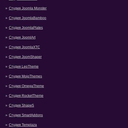
Студия Joomla Monster
Студия JoomlaBamboo
Студия JoomlaPlates
Студия JoomlArt
Студия JoomlaXTC
Студия JoomShaper
Студия LeoTheme
Студия MojoThemes
Студия OmegaTheme
Студия RocketTheme
Студия Shape5
Студия SmartAddons
Студия Templaza