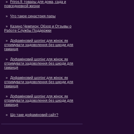
Friros.fi: товары для дома, сада и
повседневной жизни
Что такое синастрия пары
Казино Чемпион: Обзор и Отзывы о
Работе Службы Поддержки
Дофаміновий шопінг для жінок: як
отримувати задоволення без шкоди для
гаманця
Дофаміновий шопінг для жінок: як
отримувати задоволення без шкоди для
гаманця
Дофаміновий шопінг для жінок: як
отримувати задоволення без шкоди для
гаманця
Дофаміновий шопінг для жінок: як
отримувати задоволення без шкоди для
гаманця
Що таке дофаміновий сайт?