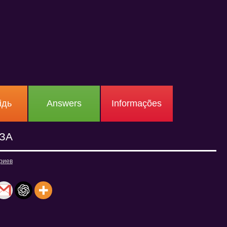
ідь
Answers
Informações
ЗА
риев