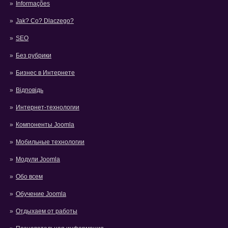
Informações
Jak? Co? Dlaczego?
SEO
Без рубрики
Бизнес в Интернете
Відповідь
Интернет-технологии
Компоненты Joomla
Мобильные технологии
Модули Joomla
Обо всем
Обучение Joomla
Отдыхаем от работы