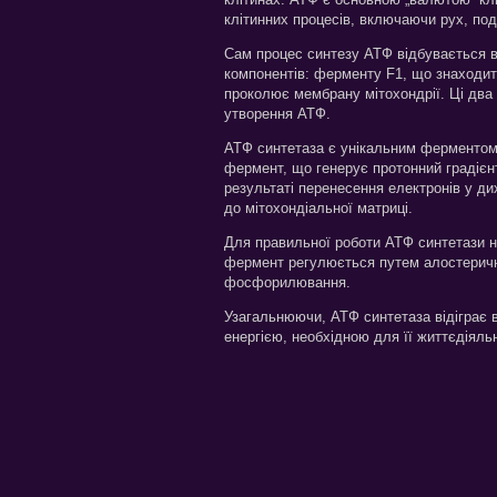
клітинних процесів, включаючи рух, поділ 
Сам процес синтезу АТФ відбувається 
компонентів: ферменту F1, що знаходит
проколює мембрану мітохондрії. Ці два
утворення АТФ.
АТФ синтетаза є унікальним ферментом,
фермент, що генерує протонний градієнт
результаті перенесення електронів у д
до мітохондіальної матриці.
Для правильної роботи АТФ синтетази н
фермент регулюється путем алостеричн
фосфорилювання.
Узагальнюючи, АТФ синтетаза відіграє 
енергією, необхідною для її життєдіяльн