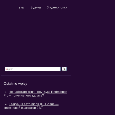
Відгуки
Яндекс-поиск
❓ 💬
Ostatnie wpisy
Не работает экран ноутбука Redmibook
Pro – причины, что делать?
Евакуація авто після ДТП Рівне —
терміновий евакуатор 24/7