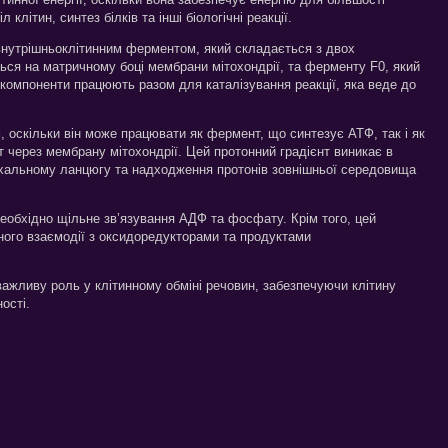
клітин, синтез білків та інші біологічні реакції.
внутрішньоклітинним ферментом, який складається з двох
ься на матричному боці мембрани мітохондрії, та ферменту F0, який
 компоненти працюють разом для каталізування реакції, яка веде до
 оскільки він може працювати як фермент, що синтезує АТФ, так і як
 через мембрану мітохондрії. Цей протонний градієнт виникає в
ихальному ланцюгу та надходження протонів зовнішньої середовища
еобхідно щільне зв’язування АДФ та фосфату. Крім того, цей
ого взаємодії з оксидоредукторами та продуктами
важливу роль у клітинному обміні речовин, забезпечуючи клітину
ості.