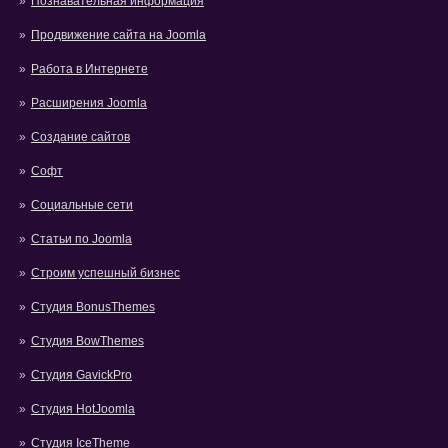
Познавательная информация
Продвижение сайта на Joomla
Работа в Интернете
Расширения Joomla
Создание сайтов
Софт
Социальные сети
Статьи по Joomla
Строим успешный бизнес
Студия BonusThemes
Студия BowThemes
Студия GavickPro
Студия HotJoomla
Студия IceTheme