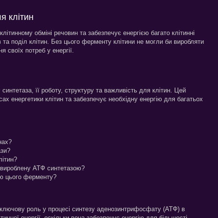
я клітин
літинному обміні речовин та забезпечує енергією багато клітинні
ків та поділ клітин. Без цього ферменту клітини не могли би виробляти
я своїх потреб у енергії.
 синтетаза, її роботу, структуру та важливість для клітин. Цей
ах енергетики клітин та забезпечує необхідну енергію для багатьох
нах?
ази?
літин?
, вироблену АТФ синтетазою?
тю цього ферменту?
 ключову роль у процесі синтезу аденозинтрифосфату (АТФ) в
тинної енергії, оскільки вона забезпечує енергію для більшості