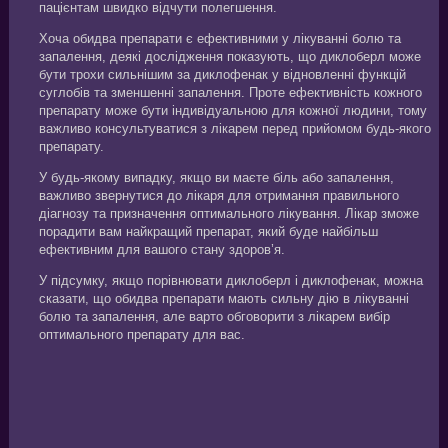
пацієнтам швидко відчути полегшення.
Хоча обидва препарати є ефективними у лікуванні болю та
запалення, деякі дослідження показують, що диклоберл може
бути трохи сильнішим за диклофенак у відновленні функцій
суглобів та зменшенні запалення. Проте ефективність кожного
препарату може бути індивідуальною для кожної людини, тому
важливо консультуватися з лікарем перед прийомом будь-якого
препарату.
У будь-якому випадку, якщо ви маєте біль або запалення,
важливо звернутися до лікаря для отримання правильного
діагнозу та призначення оптимального лікування. Лікар зможе
порадити вам найкращий препарат, який буде найбільш
ефективним для вашого стану здоров’я.
У підсумку, якщо порівнювати диклоберл і диклофенак, можна
сказати, що обидва препарати мають сильну дію в лікуванні
болю та запалення, але варто обговорити з лікарем вибір
оптимального препарату для вас.