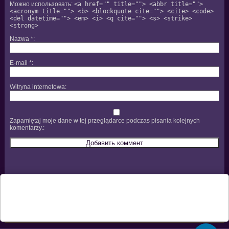
Можно использовать:
<a href="" title=""> <abbr title="">
<acronym title=""> <b> <blockquote cite=""> <cite> <code>
<del datetime=""> <em> <i> <q cite=""> <s> <strike>
<strong>
Nazwa
*
E-mail
*
Witryna internetowa
Zapamiętaj moje dane w tej przeglądarce podczas pisania kolejnych
komentarzy.