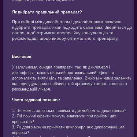
Як вибрати правильний препарат?
При виборі між диклоберлом і диклофенаком важливо
підібрати препарат, який підходить саме вам. Зверніться до
лікаря, щоб отримати професійну консультацію та
рекомендації щодо вибору оптимального препарату.
Висновок
У загальному, обидва препарати, такі як диклоберл і
диклофенак, мають сильний протизапальний ефект та
допомагають зняти біль та запалення. Вибір між ними залежить
від індивідуальних особливостей організму кожної людини та
рекомендацій лікаря.
Часто задавані питання:
1. Чи можна одночасно приймати диклоберл та диклофенак?
2. Які побічні ефекти можуть виникнути при прийомі цих
препаратів?
3. Як довго можна приймати диклоберл або диклофенак без
перерви?