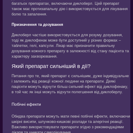
багатьох препаратах, включаючи диклоберл. Цей препарат
також має протизапальну дію і використовується для лікування
болю та запалення.
Призначення та дозування
Диклоберл частіше використовується для розуму дозування,
тоді як диклофенак може бути доступний у різних формах –
таблетки, гелі, капсули. Лікар має призначити правильну
дозування кожного препарату в залежності від стану пацієнта та
характеру захворювання.
Який препарат сильніший в дії?
Питання про те, який препарат є сильнішим, дуже індивідуальне
і залежить від реакції кожної людини на препарати. Деякі
пацієнти можуть відчути більш сильний ефект від диклофенаку,
в той час як інші можуть відчути полегшення від диклоберлу.
Побічні ефекти
Обидва препарати можуть мати певні побічні ефекти, включаючи
шкірні висипи, шлунково-кишкові розлади та алергічні реакції.
Важливо використовувати препарати згідно з рекомендаціями
лікаря та уникати самолікування.