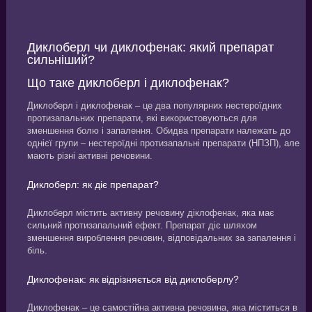
Диклоберл чи диклофенак: який препарат
сильніший?
Що таке диклоберл і диклофенак?
Диклоберл і диклофенак – це два популярних нестероїдних
протизапальних препарати, які використовуються для
зменшення болю і запалення. Обидва препарати належать до
однієї групи – нестероїдні протизапальні препарати (НПЗП), але
мають різні активні речовини.
Диклоберл: як діє препарат?
Диклоберл містить активну речовину діклофенак, яка має
сильний протизапальний ефект. Препарат діє шляхом
зменшення вироблення речовин, відповідальних за запалення і
біль.
Диклофенак: як відрізняється від диклоберлу?
Диклофенак – це самостійна активна речовина, яка міститься в