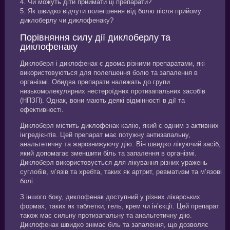
4. Чи можуть діти приймати ці препарати?
5. Як швидко відчути полегшення від болю після прийому
диклоберлу чи диклофенаку?
Порівняння силу дії диклоберлу та
диклофенаку
Диклоберл і диклофенак є двома різними препаратами, які
використовуються для полегшення болю та запалення в
організмі. Обидва препарати належать до групи
низькомолекулярних нестероїдних протизапальних засобів
(НПЗП). Однак, вони мають деякі відмінності в дії та
ефективності.
Диклоберл містить диклофенак калію, який є одним з активних
інгредієнтів. Цей препарат має потужну антизапальну,
анальгетичну та жарознижуючу дію. Він швидко лікуючий засіб,
який допомагає зменшити біль та запалення в організмі.
Диклоберл використовується для лікування різних уражень
суглобів, м’язів та хребта, таких як артрит, ревматизм та м’язові
болі.
З іншого боку, диклофенак доступний у різних лікарських
формах, таких як таблетки, гель, крем чи ін’єкції. Цей препарат
також має сильну протизапальну та анальгетичну дію.
Диклофенак швидко знімає біль та запалення, що дозволяє