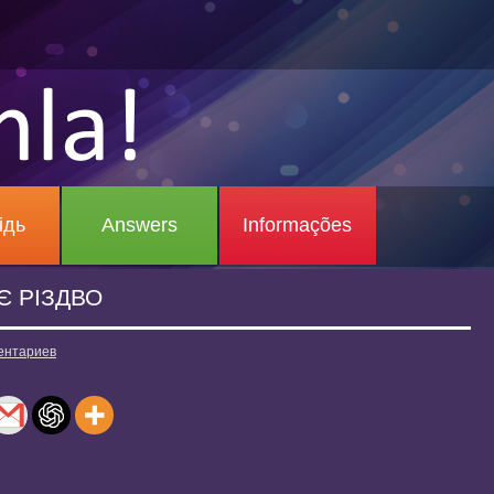
ідь
Answers
Informações
Є РІЗДВО
ентариев