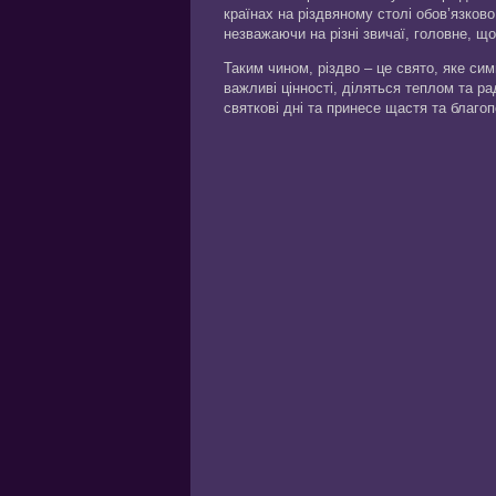
країнах на різдвяному столі обов’язково
незважаючи на різні звичаї, головне, що
Таким чином, різдво – це свято, яке си
важливі цінності, діляться теплом та ра
святкові дні та принесе щастя та благоп