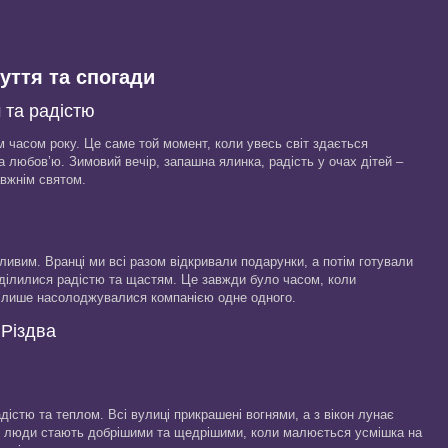
чуття та спогади
 та радістю
 часом року. Це саме той момент, коли увесь світ здається
 любов’ю. Зимовий вечір, запашна ялинка, радість у очах дітей –
авжнім святом.
ливим. Вранці ми всі разом відкривали подарунки, а потім готували
 ділилися радістю та щастям. Це завжди було часом, коли
 і лише насолоджувалися компанією одне одного.
 Різдва
стю та теплом. Всі вулиці прикрашені вогнями, а з вікон лунає
ли люди стають добрішими та щедрішими, коли малюється усмішка на