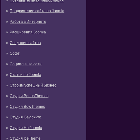
Познавательная информация
Продвижение сайта на Joomla
Работа в Интернете
Расширения Joomla
Создание сайтов
Софт
Социальные сети
Статьи по Joomla
Строим успешный бизнес
Студия BonusThemes
Студия BowThemes
Студия GavickPro
Студия HotJoomla
Студия IceTheme