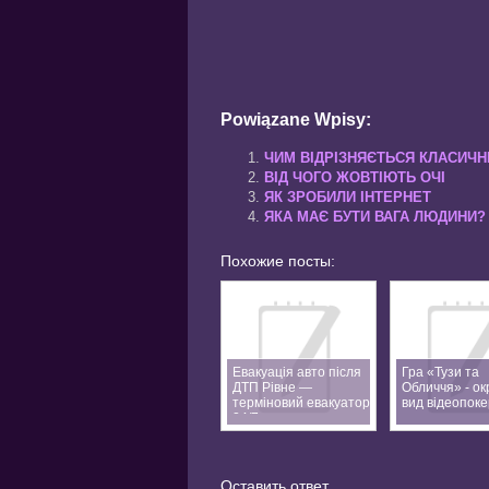
Powiązane Wpisy:
ЧИМ ВІДРІЗНЯЄТЬСЯ КЛАСИЧНИ
ВІД ЧОГО ЖОВТІЮТЬ ОЧІ
ЯК ЗРОБИЛИ ІНТЕРНЕТ
ЯКА МАЄ БУТИ ВАГА ЛЮДИНИ?
Похожие посты:
Евакуація авто після
Гра «Тузи та
ДТП Рівне —
Обличчя» - о
терміновий евакуатор
вид відеопоке
24/7
Оставить ответ