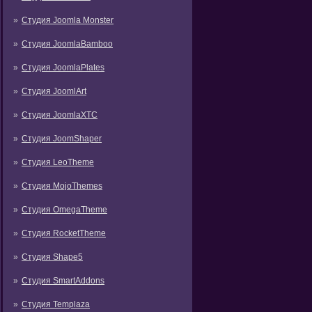
Студия Joomla Monster
Студия JoomlaBamboo
Студия JoomlaPlates
Студия JoomlArt
Студия JoomlaXTC
Студия JoomShaper
Студия LeoTheme
Студия MojoThemes
Студия OmegaTheme
Студия RocketTheme
Студия Shape5
Студия SmartAddons
Студия Templaza