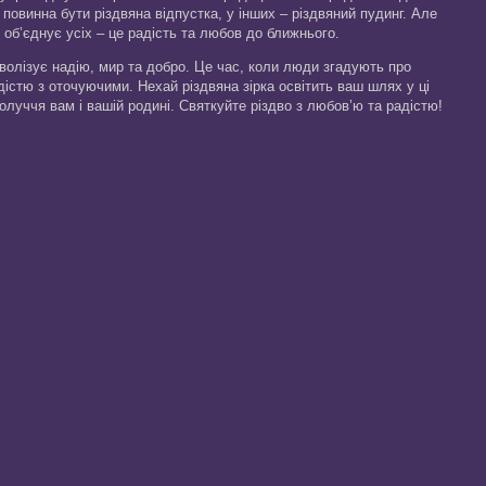
 повинна бути різдвяна відпустка, у інших – різдвяний пудинг. Але
 об’єднує усіх – це радість та любов до ближнього.
мволізує надію, мир та добро. Це час, коли люди згадують про
дістю з оточуючими. Нехай різдвяна зірка освітить ваш шлях у ці
олуччя вам і вашій родині. Святкуйте різдво з любов’ю та радістю!