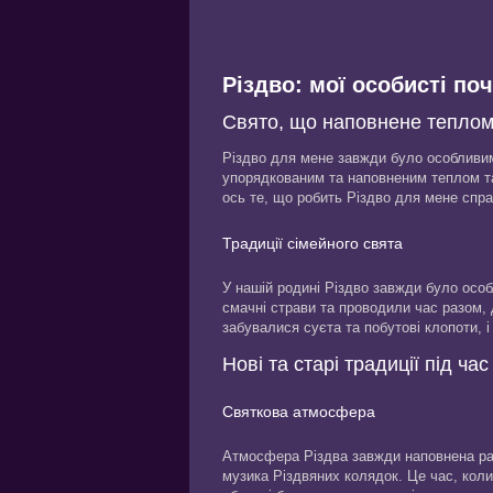
Різдво: мої особисті по
Свято, що наповнене теплом
Різдво для мене завжди було особливим
упорядкованим та наповненим теплом та
ось те, що робить Різдво для мене спр
Традиції сімейного свята
У нашій родині Різдво завжди було особ
смачні страви та проводили час разом,
забувалися суєта та побутові клопоти,
Нові та старі традиції під час
Святкова атмосфера
Атмосфера Різдва завжди наповнена раді
музика Різдвяних колядок. Це час, ко