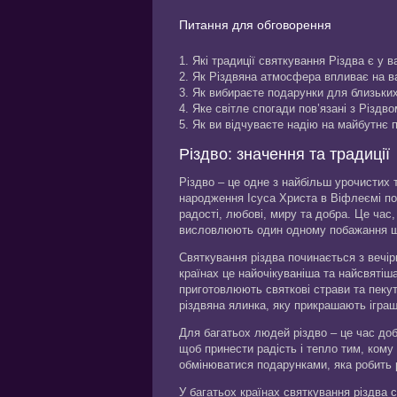
Питання для обговорення
1. Які традиції святкування Різдва є у ва
2. Як Різдвяна атмосфера впливає на в
3. Як вибираєте подарунки для близьких
4. Яке світле спогади пов’язані з Різд
5. Як ви відчуваєте надію на майбутнє п
Різдво: значення та традиції
Різдво – це одне з найбільш урочистих 
народження Ісуса Христа в Віфлеємі по
радості, любові, миру та добра. Це ча
висловлюють один одному побажання щ
Святкування різдва починається з вечірн
країнах це найочікуваніша та найсвятіш
приготовлюють святкові страви та пекут
різдвяна ялинка, яку прикрашають ігра
Для багатьох людей різдво – це час добр
щоб принести радість і тепло тим, кому 
обмінюватися подарунками, яка робить 
У багатьох країнах святкування різдва