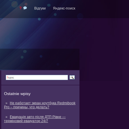
Відгуки
Яндекс-поиск
Ostatnie wpisy
Не работает экран ноутбука Redmibook
Pro – причины, что делать?
Евакуація авто після ДТП Рівне —
терміновий евакуатор 24/7