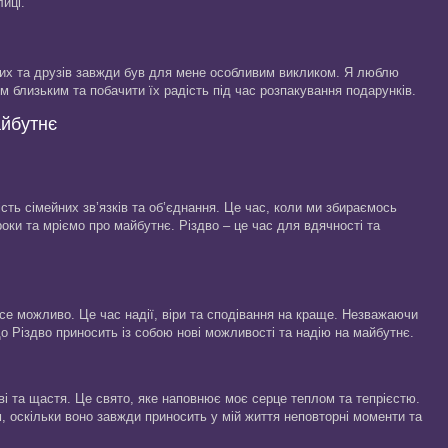
лиці.
ких та друзів завжди був для мене особливим викликом. Я люблю
м близьким та побачити їх радість під час розпакування подарунків.
айбутнє
сть сімейних зв’язків та об’єднання. Це час, коли ми збираємось
роки та мріємо про майбутнє. Різдво – це час для вдячності та
се можливо. Це час надії, віри та сподівання на краще. Незважаючи
що Різдво приносить із собою нові можливості та надію на майбутнє.
ві та щастя. Це свято, яке наповнює моє серце теплом та тепрієстю.
, оскільки воно завжди приносить у мій життя неповторні моменти та