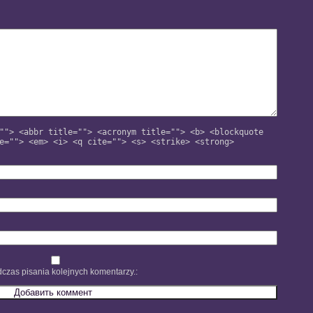
""> <abbr title=""> <acronym title=""> <b> <blockquote
e=""> <em> <i> <q cite=""> <s> <strike> <strong>
czas pisania kolejnych komentarzy.