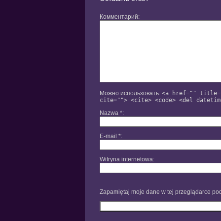
Комментарий
Можно использовать:
<a href="" title=
cite=""> <cite> <code> <del datetim
Nazwa
*
E-mail
*
Witryna internetowa
Zapamiętaj moje dane w tej przeglądarce pod