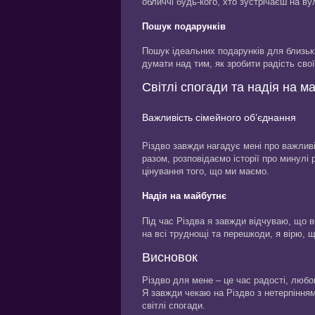
обличчі будь-кого, хто зустрічаєш на ву
Пошук подарунків
Пошук ідеальних подарунків для близь
думати над тим, як зробити радість свої
Світлі спогади та надія на м
Важливість сімейного об’єднання
Різдво завжди нагадує мені про важливі
разом, розповідаємо історії про минулі 
цінування того, що ми маємо.
Надія на майбутнє
Під час Різдва я завжди відчуваю, що в
на всі труднощі та перешкоди, я вірю, 
Висновок
Різдво для мене – це час радості, любо
Я завжди чекаю на Різдво з нетерпінням
світлі спогади.