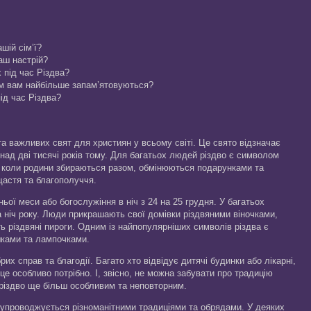
шій сім’ї?
аш настрій?
 під час Різдва?
вом вам найбільше запам’ятовуються?
ід час Різдва?
та важливих свят для християн у всьому світі. Це свято відзначає
над дві тисячі років тому. Для багатьох людей різдво є символом
с, коли родини збираються разом, обмінюються подарунками та
астя та благополуччя.
ьої меси або богослужіння в ніч з 24 на 25 грудня. У багатьох
а ніч року. Люди прикрашають свої домівки різдвяними віночками,
ь різдвяні пироги. Одним із найпопулярніших символів різдва є
шками та лампочками.
их справ та благодії. Багато хто відвідує дитячі будинки або лікарні,
це особливо потрібно. І, звісно, не можна забувати про традицію
різдво ще більш особливим та неповторним.
 супроводжується різноманітними традиціями та обрядами. У деяких