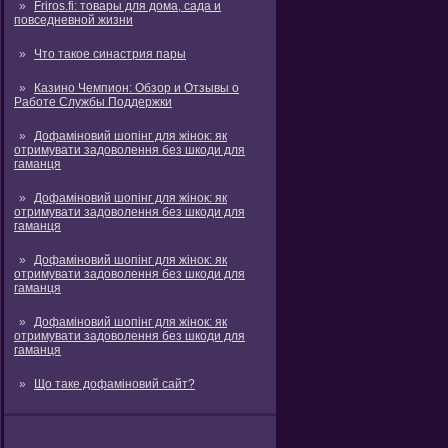
Friros.fi: товары для дома, сада и
повседневной жизни
Что такое синастрия пары
Казино Чемпион: Обзор и Отзывы о
Работе Службы Поддержки
Дофаміновий шопінг для жінок: як
отримувати задоволення без шкоди для
гаманця
Дофаміновий шопінг для жінок: як
отримувати задоволення без шкоди для
гаманця
Дофаміновий шопінг для жінок: як
отримувати задоволення без шкоди для
гаманця
Дофаміновий шопінг для жінок: як
отримувати задоволення без шкоди для
гаманця
Що таке дофаміновий сайт?