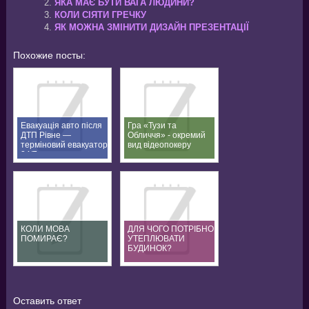
ЯКА МАЄ БУТИ ВАГА ЛЮДИНИ?
КОЛИ СІЯТИ ГРЕЧКУ
ЯК МОЖНА ЗМІНИТИ ДИЗАЙН ПРЕЗЕНТАЦІЇ
Похожие посты:
Евакуація авто після
Гра «Тузи та
ДТП Рівне —
Обличчя» - окремий
терміновий евакуатор
вид відеопокеру
24/7
КОЛИ МОВА
ДЛЯ ЧОГО ПОТРІБНО
ПОМИРАЄ?
УТЕПЛЮВАТИ
БУДИНОК?
Оставить ответ