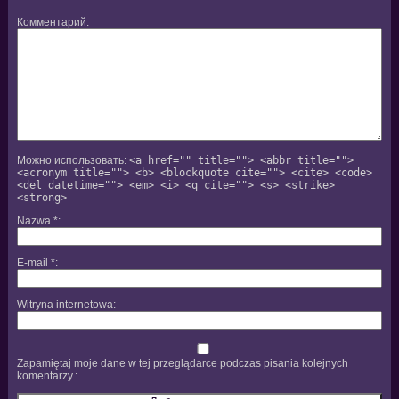
Комментарий
Можно использовать:
<a href="" title=""> <abbr title="">
<acronym title=""> <b> <blockquote cite=""> <cite> <code>
<del datetime=""> <em> <i> <q cite=""> <s> <strike>
<strong>
Nazwa
*
E-mail
*
Witryna internetowa
Zapamiętaj moje dane w tej przeglądarce podczas pisania kolejnych
komentarzy.