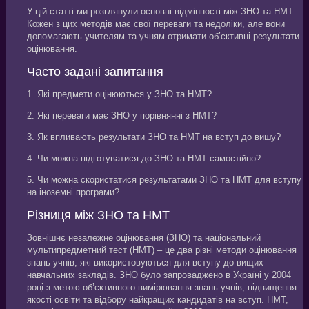
У цій статті ми розглянули основні відмінності між ЗНО та НМТ.
Кожен з цих методів має свої переваги та недоліки, але вони
допомагають учителям та учням отримати об’єктивні результати
оцінювання.
Часто задані запитання
1. Які предмети оцінюються у ЗНО та НМТ?
2. Які переваги має ЗНО у порівнянні з НМТ?
3. Як впливають результати ЗНО та НМТ на вступ до вишу?
4. Чи можна підготуватися до ЗНО та НМТ самостійно?
5. Чи можна скористатися результатами ЗНО та НМТ для вступу
на іноземні програми?
Різниця між ЗНО та НМТ
Зовнішнє незалежне оцінювання (ЗНО) та національний
мультипредметний тест (НМТ) – це два різні методи оцінювання
знань учнів, які використовуються для вступу до вищих
навчальних закладів. ЗНО було запроваджено в Україні у 2004
році з метою об’єктивного вимірювання знань учнів, підвищення
якості освіти та відбору найкращих кандидатів на вступ. НМТ,