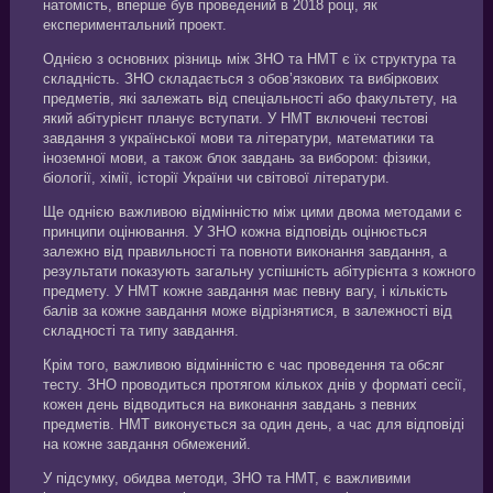
натомість, вперше був проведений в 2018 році, як
експериментальний проект.
Однією з основних різниць між ЗНО та НМТ є їх структура та
складність. ЗНО складається з обов’язкових та вибіркових
предметів, які залежать від спеціальності або факультету, на
який абітурієнт планує вступати. У НМТ включені тестові
завдання з української мови та літератури, математики та
іноземної мови, а також блок завдань за вибором: фізики,
біології, хімії, історії України чи світової літератури.
Ще однією важливою відмінністю між цими двома методами є
принципи оцінювання. У ЗНО кожна відповідь оцінюється
залежно від правильності та повноти виконання завдання, а
результати показують загальну успішність абітурієнта з кожного
предмету. У НМТ кожне завдання має певну вагу, і кількість
балів за кожне завдання може відрізнятися, в залежності від
складності та типу завдання.
Крім того, важливою відмінністю є час проведення та обсяг
тесту. ЗНО проводиться протягом кількох днів у форматі сесії,
кожен день відводиться на виконання завдань з певних
предметів. НМТ виконується за один день, а час для відповіді
на кожне завдання обмежений.
У підсумку, обидва методи, ЗНО та НМТ, є важливими