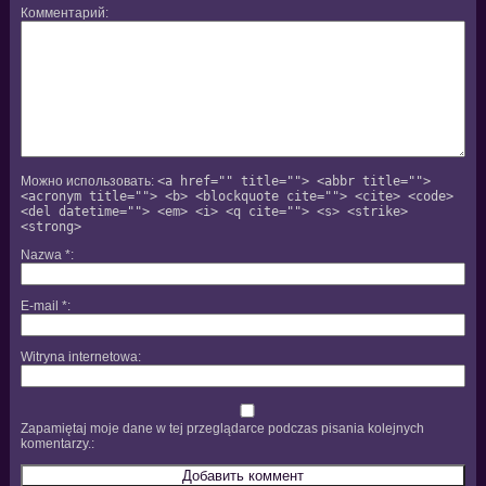
Комментарий
Можно использовать:
<a href="" title=""> <abbr title="">
<acronym title=""> <b> <blockquote cite=""> <cite> <code>
<del datetime=""> <em> <i> <q cite=""> <s> <strike>
<strong>
Nazwa
*
E-mail
*
Witryna internetowa
Zapamiętaj moje dane w tej przeglądarce podczas pisania kolejnych
komentarzy.