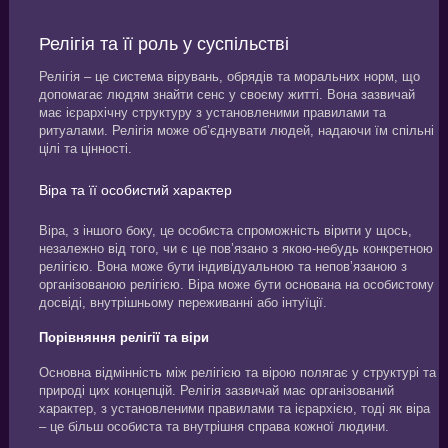
Релігія та її роль у суспільстві
Релігія – це система вірувань, обрядів та моральних норм, що
допомагає людям знайти сенс у своєму житті. Вона зазвичай
має ієрархічну структуру з установленими правилами та
ритуалами. Релігія може об’єднувати людей, надаючи їм спільні
цілі та цінності.
Віра та її особистий характер
Віра, з іншого боку, це особиста спроможність вірити у щось,
незалежно від того, чи є це пов’язано з якою-небудь конкретною
релігією. Вона може бути індивідуальною та непов’язаною з
організованою релігією. Віра може бути основана на особистому
досвіді, внутрішньому переживанні або інтуїції.
Порівняння релігії та віри
Основна відмінність між релігією та вірою полягає у структурі та
природі цих концепцій. Релігія зазвичай має організований
характер, з установленими правилами та ієрархією, тоді як віра
– це більш особиста та внутрішня справа кожної людини.