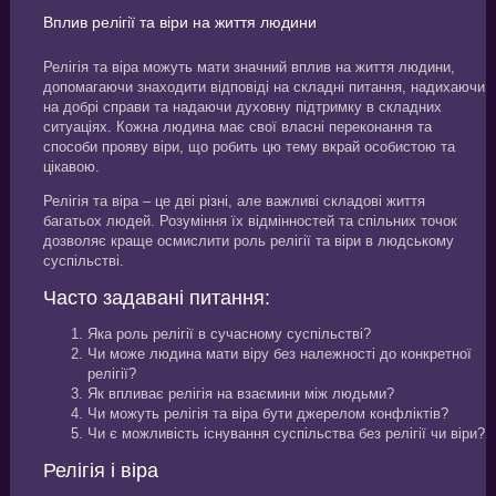
Вплив релігії та віри на життя людини
Релігія та віра можуть мати значний вплив на життя людини,
допомагаючи знаходити відповіді на складні питання, надихаючи
на добрі справи та надаючи духовну підтримку в складних
ситуаціях. Кожна людина має свої власні переконання та
способи прояву віри, що робить цю тему вкрай особистою та
цікавою.
Релігія та віра – це дві різні, але важливі складові життя
багатьох людей. Розуміння їх відмінностей та спільних точок
дозволяє краще осмислити роль релігії та віри в людському
суспільстві.
Часто задавані питання:
Яка роль релігії в сучасному суспільстві?
Чи може людина мати віру без належності до конкретної
релігії?
Як впливає релігія на взаємини між людьми?
Чи можуть релігія та віра бути джерелом конфліктів?
Чи є можливість існування суспільства без релігії чи віри?
Релігія і віра