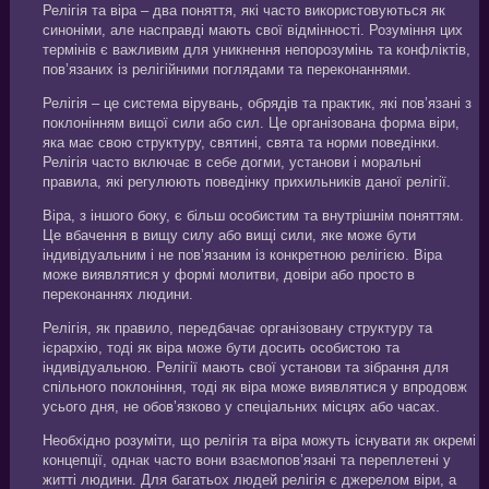
Релігія та віра – два поняття, які часто використовуються як
синоніми, але насправді мають свої відмінності. Розуміння цих
термінів є важливим для уникнення непорозумінь та конфліктів,
пов’язаних із релігійними поглядами та переконаннями.
Релігія – це система вірувань, обрядів та практик, які пов’язані з
поклонінням вищої сили або сил. Це організована форма віри,
яка має свою структуру, святині, свята та норми поведінки.
Релігія часто включає в себе догми, установи і моральні
правила, які регулюють поведінку прихильників даної релігії.
Віра, з іншого боку, є більш особистим та внутрішнім поняттям.
Це вбачення в вищу силу або вищі сили, яке може бути
індивідуальним і не пов’язаним із конкретною релігією. Віра
може виявлятися у формі молитви, довіри або просто в
переконаннях людини.
Релігія, як правило, передбачає організовану структуру та
ієрархію, тоді як віра може бути досить особистою та
індивідуальною. Релігії мають свої установи та зібрання для
спільного поклоніння, тоді як віра може виявлятися у впродовж
усього дня, не обов’язково у спеціальних місцях або часах.
Необхідно розуміти, що релігія та віра можуть існувати як окремі
концепції, однак часто вони взаємопов’язані та переплетені у
житті людини. Для багатьох людей релігія є джерелом віри, а