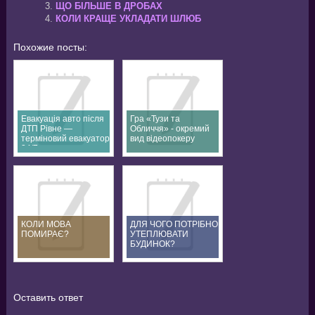
ЩО БІЛЬШЕ В ДРОБАХ
КОЛИ КРАЩЕ УКЛАДАТИ ШЛЮБ
Похожие посты:
Евакуація авто після
Гра «Тузи та
ДТП Рівне —
Обличчя» - окремий
терміновий евакуатор
вид відеопокеру
24/7
КОЛИ МОВА
ДЛЯ ЧОГО ПОТРІБНО
ПОМИРАЄ?
УТЕПЛЮВАТИ
БУДИНОК?
Оставить ответ