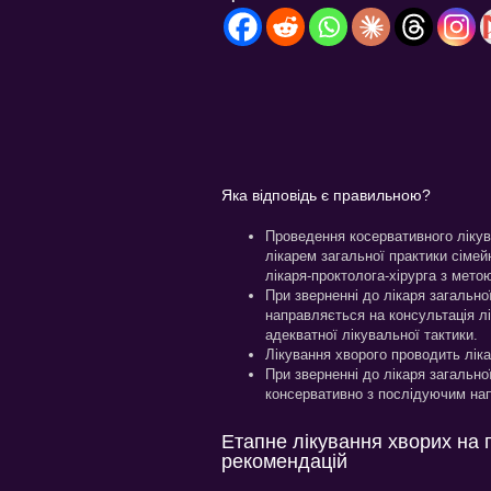
Яка відповідь є правильною?
Проведення косервативного лікува
лікарем загальної практики сімей
лікаря-проктолога-хірурга з метою
При зверненні до лікаря загально
направляється на консультація лі
адекватної лікувальної тактики.
Лікування хворого проводить ліка
При зверненні до лікаря загально
консервативно з послідуючим нап
Етапне лікування хворих на 
рекомендацій