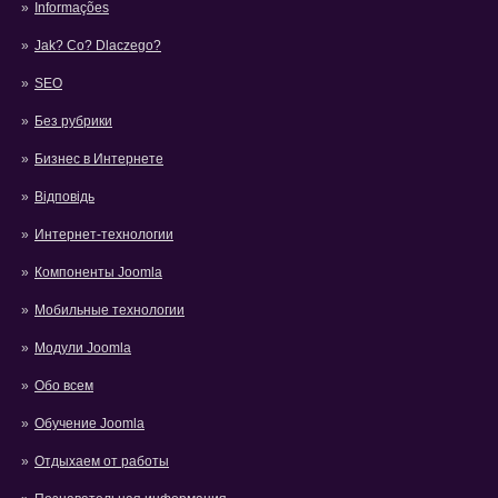
Informações
Jak? Co? Dlaczego?
SEO
Без рубрики
Бизнес в Интернете
Відповідь
Интернет-технологии
Компоненты Joomla
Мобильные технологии
Модули Joomla
Обо всем
Обучение Joomla
Отдыхаем от работы