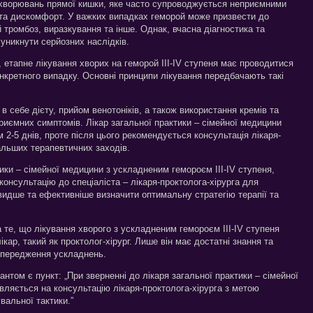
ахворювань прямої кишки, яке часто супроводжується неприємними
 та дискомфорт. У важких випадках геморой може призвести до
й тромбоз, виразкування та інше. Однак, вчасна діагностика та
уникнути серйозних наслідків.
 етапне лікування хворих на геморой III-IV ступеня має проводитися
нкретного випадку. Основні принципи лікування передбачають такі
 себе дієту, прийом венотоніків, а також використання кремів та
риємних симптомів. Лікар загальної практики – сімейної медицини
 2-5 днів, проте після цього рекомендується консультація лікаря-
альших терапевтичних заходів.
тики – сімейної медицини з ускладненим гемороєм III-IV ступеня,
консультацію до спеціаліста – лікаря-проктолога-хірурга для
идше та ефективніше визначити оптимальну стратегію терапії та
а те, що лікування хворого з ускладненим гемороєм III-IV ступеня
ар, такий як проктолог-хірург. Лише він має достатні знання та
опередження ускладнень.
нтом є пункт: „При зверненні до лікаря загальної практики – сімейної
вляється на консультацію лікаря-проктолога-хірурга з метою
увальної тактики.”