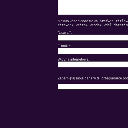
Можно использовать:
<a href="" title=
cite=""> <cite> <code> <del datetim
Nazwa
*
E-mail
*
Witryna internetowa
Zapamiętaj moje dane w tej przeglądarce pod