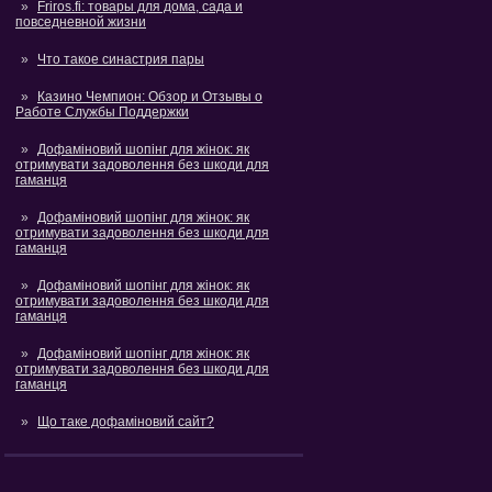
Friros.fi: товары для дома, сада и
повседневной жизни
Что такое синастрия пары
Казино Чемпион: Обзор и Отзывы о
Работе Службы Поддержки
Дофаміновий шопінг для жінок: як
отримувати задоволення без шкоди для
гаманця
Дофаміновий шопінг для жінок: як
отримувати задоволення без шкоди для
гаманця
Дофаміновий шопінг для жінок: як
отримувати задоволення без шкоди для
гаманця
Дофаміновий шопінг для жінок: як
отримувати задоволення без шкоди для
гаманця
Що таке дофаміновий сайт?