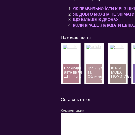
ЯК ПРАВИЛЬНО ЇСТИ КІВІ З Ш
ЯК ДОВГО МОЖНА НЕ ЗНІМАТИ 
ЩО БІЛЬШЕ В ДРОБАХ
КОЛИ КРАЩЕ УКЛАДАТИ ШЛЮ
Похожие посты:
Евакуація
Гра «Тузи
КОЛИ
авто після
та
МОВА
ДТП Рівне
Обличчя» -
ПОМИРАЄ?
—
окремий
терміновий
вид
евакуатор
відеопокеру
24/7
Оставить ответ
Комментарий