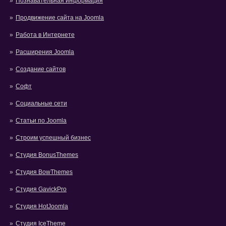
Познавательная информация
Продвижение сайта на Joomla
Работа в Интернете
Расширения Joomla
Создание сайтов
Софт
Социальные сети
Статьи по Joomla
Строим успешный бизнес
Студия BonusThemes
Студия BowThemes
Студия GavickPro
Студия HotJoomla
Студия IceTheme