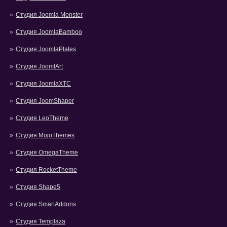
Студия Joomla Monster
Студия JoomlaBamboo
Студия JoomlaPlates
Студия JoomlArt
Студия JoomlaXTC
Студия JoomShaper
Студия LeoTheme
Студия MojoThemes
Студия OmegaTheme
Студия RocketTheme
Студия Shape5
Студия SmartAddons
Студия Templaza