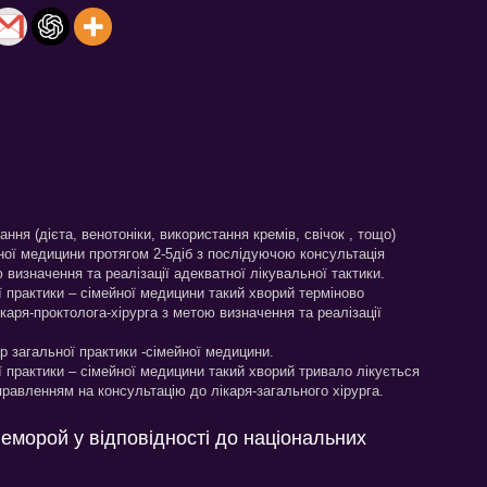
ння (дієта, венотоніки, використання кремів, свічок , тощо)
ної медицини протягом 2-5діб з послідуючою консультація
 визначення та реалізації адекватної лікувальної тактики.
ї практики – сімейної медицини такий хворий терміново
каря-проктолога-хірурга з метою визначення та реалізації
р загальної практики -сімейної медицини.
ї практики – сімейної медицини такий хворий тривало лікується
равленням на консультацію до лікаря-загального хірурга.
геморой у відповідності до національних