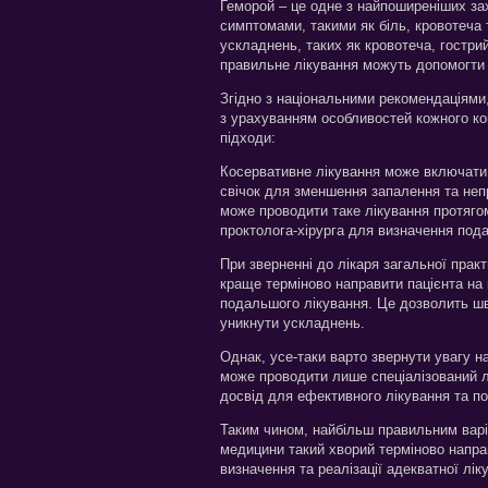
Геморой – це одне з найпоширеніших з
симптомами, такими як біль, кровотеча
ускладнень, таких як кровотеча, гостри
правильне лікування можуть допомогти 
Згідно з національними рекомендаціями,
з урахуванням особливостей кожного ко
підходи:
Косервативне лікування може включати в
свічок для зменшення запалення та неп
може проводити таке лікування протягом
проктолога-хірурга для визначення под
При зверненні до лікаря загальної прак
краще терміново направити пацієнта на 
подальшого лікування. Це дозволить шв
уникнути ускладнень.
Однак, усе-таки варто звернути увагу н
може проводити лише спеціалізований лік
досвід для ефективного лікування та п
Таким чином, найбільш правильним варіа
медицини такий хворий терміново напра
визначення та реалізації адекватної лік