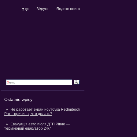
Відгуки
Яндекс-поиск
❓ 💬
Ostatnie wpisy
Не работает экран ноутбука Redmibook
Pro – причины, что делать?
Евакуація авто після ДТП Рівне —
терміновий евакуатор 24/7