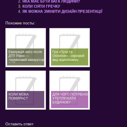
ЯКА МАЄ БУТИ ВАГА ЛЮДИНИ?
КОЛИ СІЯТИ ГРЕЧКУ
ЯК МОЖНА ЗМІНИТИ ДИЗАЙН ПРЕЗЕНТАЦІЇ
Похожие посты:
Евакуація авто після
Гра «Тузи та
ДТП Рівне —
Обличчя» - окремий
терміновий евакуатор
вид відеопокеру
24/7
КОЛИ МОВА
ДЛЯ ЧОГО ПОТРІБНО
ПОМИРАЄ?
УТЕПЛЮВАТИ
БУДИНОК?
Оставить ответ