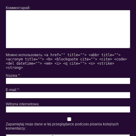
Комментарий
Можно использовать:
<a href="" title=""> <abbr title="">
<acronym title=""> <b> <blockquote cite=""> <cite> <code>
<del datetime=""> <em> <i> <q cite=""> <s> <strike>
<strong>
Nazwa
*
E-mail
*
Witryna internetowa
Zapamiętaj moje dane w tej przeglądarce podczas pisania kolejnych
komentarzy.