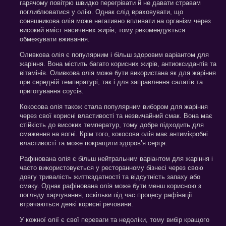
гарячому повітрю швидко перегрівати й не давати стравам
поглиблюватися у олію. Однак слід враховувати, що
соняшникова олія може негативно впливати на організм через
високий вміст насичених жирів, тому рекомендується
обмежувати вживання.
Оливкова олія є популярним і більш здоровим варіантом для
жаріння. Вона містить багато корисних жирів, антиоксидантів та
вітамінів. Оливкова олія може бути використана як для жаріння
при середній температурі, так і для заправлення салатів та
приготування соусів.
Кокосова олія також стала популярним вибором для жаріння
через свої корисні властивості та незвичайний смак. Вона має
стійкість до високих температур, тому добре підходить для
смаження на вогні. Крім того, кокосова олія має антимікробні
властивості та може покращити здоров’я серця.
Рафінована олія є більш нейтральним варіантом для жаріння і
часто використовується у ресторанному бізнесі через свою
довгу тривалість життєздатності та відсутність запаху або
смаку. Однак рафінована олія може бути менш корисною з
погляду харчування, оскільки під час процесу рафінації
втрачаються деякі корисні речовини.
У кожної олії є свої переваги та недоліки, тому вибір кращого