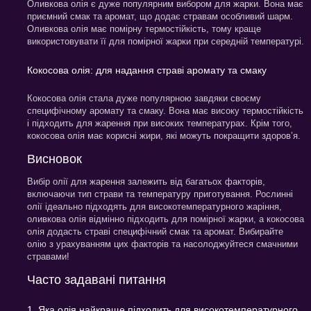
Оливкова олія є дуже популярним вибором для жарки. Вона має
приємний смак та аромат, що додає стравам особливий шарм.
Оливкова олія має помірну термостійкість, тому краще
використовувати її для помірної жарки при середній температурі.
Кокосова олія: для надання страві аромату та смаку
Кокосова олія стала дуже популярною завдяки своєму
специфічному аромату та смаку. Вона має високу термостійкість
і підходить для жарення при високих температурах. Крім того,
кокосова олія має корисні жири, які можуть покращити здоров’я.
Висновок
Вибір олії для жарення залежить від багатьох факторів,
включаючи тип страви та температуру приготування. Рослинні
олії ідеально підходять для високотемпературного жаріння,
оливкова олія відмінно підходить для помірної жарки, а кокосова
олія додасть страві специфічний смак та аромат. Вибирайте
олію з урахуванням цих факторів та насолоджуйтеся смачними
стравами!
Часто задавані питання
1. Яка олія найкраще підходить для високотемпературного