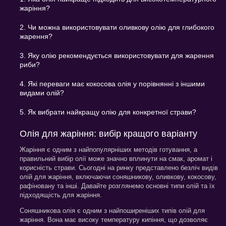
жаріння?
2. Чи можна використовувати оливкову олію для глибокого
жарення?
3. Яку олію рекомендується використовувати для жарення
риби?
4. Які переваги має кокосова олія у порівнянні з іншими
видами олій?
5. Як вибрати найкращу олію для конкретної страви?
Олія для жаріння: вибір кращого варіанту
Жаріння є одним з найпопулярніших методів готування, а
правильний вибір олії може значно вплинути на смак, аромат і
корисність страви. Сьогодні на ринку представлено безліч видів
олій для жаріння, включаючи соняшникову, оливкову, кокосову,
рафіновану та інші. Давайте розглянемо основні типи олій та їх
підходящість для жаріння.
Соняшникова олія є одним з найпоширеніших типів олій для
жаріння. Вона має високу температуру кипіння, що дозволяє