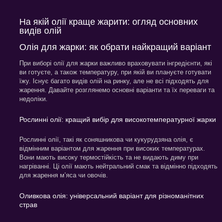
На якій олії краще жарити: огляд основних
видів олій
Олія для жарки: як обрати найкращий варіант
При виборі олії для жарки важливо враховувати інгредієнти, які
ви готуєте, а також температуру, при якій ви плануєте готувати
їжу. Існує багато видів олій на ринку, але не всі підходять для
жарення. Давайте розглянемо основні варіанти та їх переваги та
недоліки.
Рослинні олії: кращий вибір для високотемпературної жарки
Рослинні олії, такі як соняшникова чи кукурудзяна олія, є
відмінним варіантом для жарення при високих температурах.
Вони мають високу термостійкість та не видають диму при
нагріванні. Ці олії мають нейтральний смак та відмінно підходять
для жарення м’яса чи овочів.
Оливкова олія: універсальний варіант для різноманітних
страв