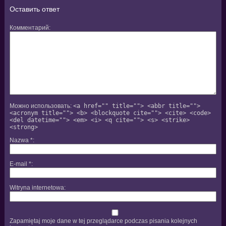
Оставить ответ
Комментарий
Можно использовать:
<a href="" title=""> <abbr title="">
<acronym title=""> <b> <blockquote cite=""> <cite> <code>
<del datetime=""> <em> <i> <q cite=""> <s> <strike>
<strong>
Nazwa
*
E-mail
*
Witryna internetowa
Zapamiętaj moje dane w tej przeglądarce podczas pisania kolejnych