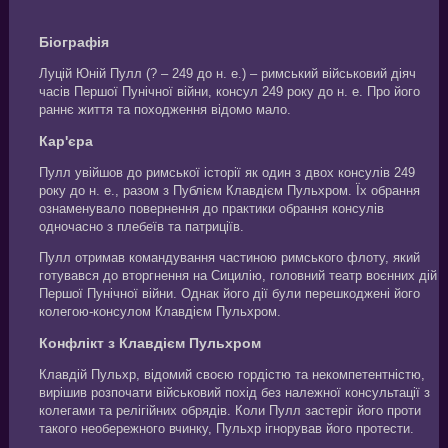
Біографія
Луцій Юній Пулл (? – 249 до н. е.) – римський військовий діяч
часів Першої Пунічної війни, консул 249 року до н. е. Про його
раннє життя та походження відомо мало.
Кар'єра
Пулл увійшов до римської історії як один з двох консулів 249
року до н. е., разом з Публієм Клавдієм Пульхром. Їх обрання
ознаменувало повернення до практики обрання консулів
одночасно з плебеїв та патриціїв.
Пулл отримав командування частиною римського флоту, який
готувався до вторгнення на Сицилію, головний театр воєнних дій
Першої Пунічної війни. Однак його дії були перешкоджені його
колегою-консулом Клавдієм Пульхром.
Конфлікт з Клавдієм Пульхром
Клавдій Пульхр, відомий своєю гордістю та некомпетентністю,
вирішив розпочати військовий похід без належної консультації з
колегами та релігійних обрядів. Коли Пулл застеріг його проти
такого необережного вчинку, Пульхр ігнорував його протести.