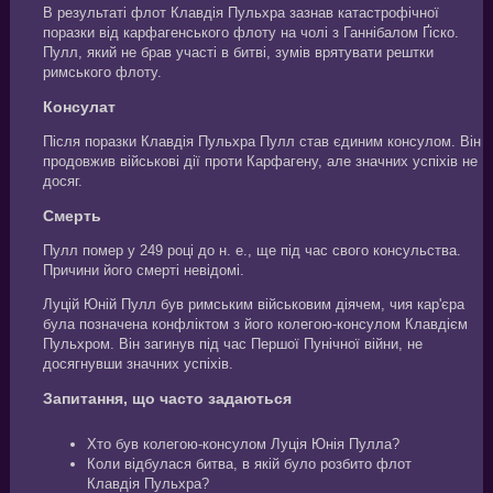
В результаті флот Клавдія Пульхра зазнав катастрофічної
поразки від карфагенського флоту на чолі з Ганнібалом Ґіско.
Пулл, який не брав участі в битві, зумів врятувати рештки
римського флоту.
Консулат
Після поразки Клавдія Пульхра Пулл став єдиним консулом. Він
продовжив військові дії проти Карфагену, але значних успіхів не
досяг.
Смерть
Пулл помер у 249 році до н. е., ще під час свого консульства.
Причини його смерті невідомі.
Луцій Юній Пулл був римським військовим діячем, чия кар'єра
була позначена конфліктом з його колегою-консулом Клавдієм
Пульхром. Він загинув під час Першої Пунічної війни, не
досягнувши значних успіхів.
Запитання, що часто задаються
Хто був колегою-консулом Луція Юнія Пулла?
Коли відбулася битва, в якій було розбито флот
Клавдія Пульхра?