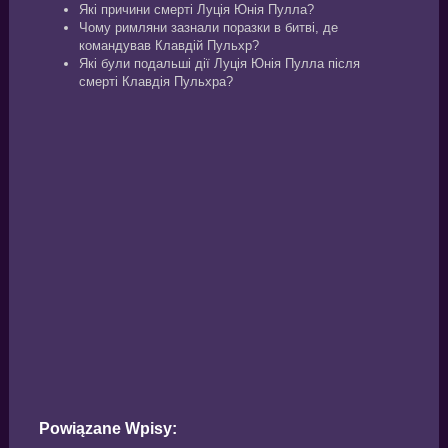
Які причини смерті Луція Юнія Пулла?
Чому римляни зазнали поразки в битві, де
командував Клавдій Пульхр?
Які були подальші дії Луція Юнія Пулла після
смерті Клавдія Пульхра?
Powiązane Wpisy: