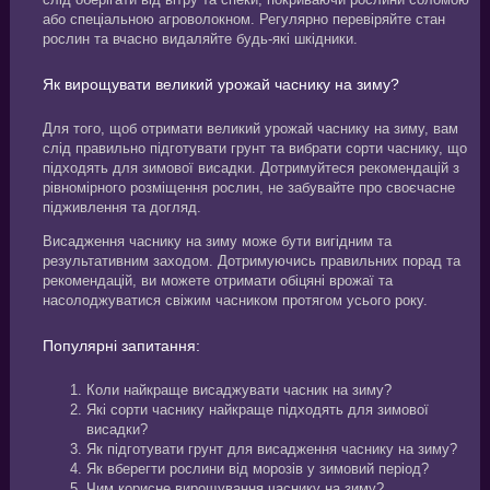
або спеціальною агроволокном. Регулярно перевіряйте стан
рослин та вчасно видаляйте будь-які шкідники.
Як вирощувати великий урожай часнику на зиму?
Для того, щоб отримати великий урожай часнику на зиму, вам
слід правильно підготувати грунт та вибрати сорти часнику, що
підходять для зимової висадки. Дотримуйтеся рекомендацій з
рівномірного розміщення рослин, не забувайте про своєчасне
підживлення та догляд.
Висадження часнику на зиму може бути вигідним та
результативним заходом. Дотримуючись правильних порад та
рекомендацій, ви можете отримати обіцяні врожаї та
насолоджуватися свіжим часником протягом усього року.
Популярні запитання:
Коли найкраще висаджувати часник на зиму?
Які сорти часнику найкраще підходять для зимової
висадки?
Як підготувати грунт для висадження часнику на зиму?
Як вберегти рослини від морозів у зимовий період?
Чим корисне вирощування часнику на зиму?