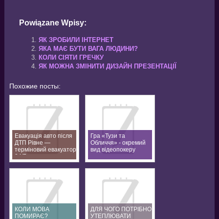
Powiązane Wpisy:
ЯК ЗРОБИЛИ ІНТЕРНЕТ
ЯКА МАЄ БУТИ ВАГА ЛЮДИНИ?
КОЛИ СІЯТИ ГРЕЧКУ
ЯК МОЖНА ЗМІНИТИ ДИЗАЙН ПРЕЗЕНТАЦІЇ
Похожие посты:
Евакуація авто після
Гра «Тузи та
ДТП Рівне —
Обличчя» - окремий
терміновий евакуатор
вид відеопокеру
24/7
КОЛИ МОВА
ДЛЯ ЧОГО ПОТРІБНО
ПОМИРАЄ?
УТЕПЛЮВАТИ