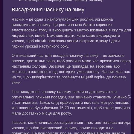
Висадження часнику на зиму
Часник – це одна з найпопулярніших рослин, які можна
висаджувати на зиму. Ця рослина має багато корисних
властивостей, тому її вирощують з метою вживання в їжу та для
лікувальних цілей. Важливо знати, коли саме висаджувати
часник, щоб він міг належним чином витримати зиму і дати
гарний урожай наступного року.
Оптимальний час для посадки часнику на зиму – це завчасно
восени, достатньо рано, щоб рослина мала час прижитися перед
настанням холодів. Зазвичай це припадає на вересень або
жовтень в залежності від погодних умов регіону. Часник має час
на те, щоб викорінитися та розвинути міцний корінь до початку
зими.
При висадженні часнику на зиму важливо дотримуватися
оптимальної глибини посадки, яка звичайно становить близько 5-
7 сантиметрів. Також слід враховувати відстань між рослинами,
яка повинна бути близько 15-20 сантиметрів, щоб кожне рослина
мала достатньо місця для росту.
Навесні, коли починає розтанувати сніг і настане тепліша погода,
часник, що був висаджений на зиму, почне виходити на
поверхню. Це повідомляє про те, що рослина вижила зиму та