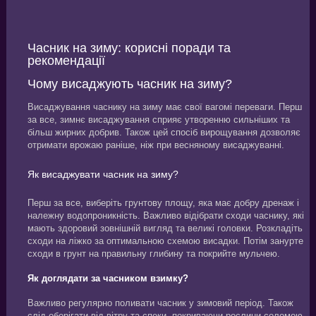
Часник на зиму: корисні поради та
рекомендації
Чому висаджують часник на зиму?
Висаджування часнику на зиму має свої вагомі переваги. Перш
за все, зимнє висаджування сприяє утворенню сильніших та
більш жирних добрив. Також цей спосіб вирощування дозволяє
отримати врожаю раніше, ніж при весняному висаджуванні.
Як висаджувати часник на зиму?
Перш за все, виберіть грунтову площу, яка має добру дренаж і
належну водопроникність. Важливо відібрати сходи часнику, які
мають здоровий зовнішній вигляд та великі головки. Розкладіть
сходи на ліжко за оптимальною схемою висадки. Потім занурте
сходи в грунт на правильну глибину та покрийте мульчею.
Як доглядати за часником взимку?
Важливо регулярно поливати часник у зимовий період. Також
слід оберігати від вітру та спеки, покриваючи рослини соломою