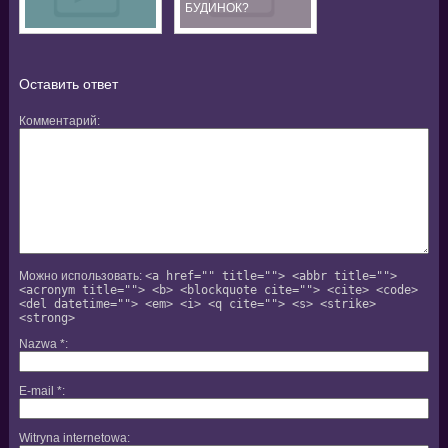
БУДИНОК?
Оставить ответ
Комментарий
Можно использовать:
<a href="" title=""> <abbr title="">
<acronym title=""> <b> <blockquote cite=""> <cite> <code>
<del datetime=""> <em> <i> <q cite=""> <s> <strike>
<strong>
Nazwa
*
E-mail
*
Witryna internetowa