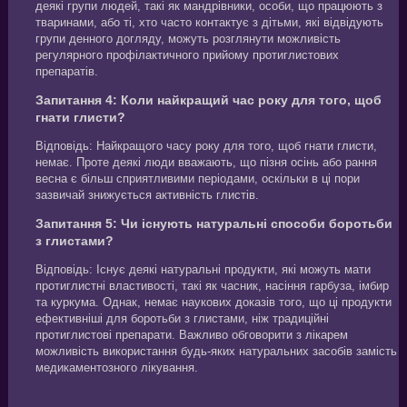
деякі групи людей, такі як мандрівники, особи, що працюють з
тваринами, або ті, хто часто контактує з дітьми, які відвідують
групи денного догляду, можуть розглянути можливість
регулярного профілактичного прийому протиглистових
препаратів.
Запитання 4: Коли найкращий час року для того, щоб
гнати глисти?
Відповідь: Найкращого часу року для того, щоб гнати глисти,
немає. Проте деякі люди вважають, що пізня осінь або рання
весна є більш сприятливими періодами, оскільки в ці пори
зазвичай знижується активність глистів.
Запитання 5: Чи існують натуральні способи боротьби
з глистами?
Відповідь: Існує деякі натуральні продукти, які можуть мати
протиглистні властивості, такі як часник, насіння гарбуза, імбир
та куркума. Однак, немає наукових доказів того, що ці продукти
ефективніші для боротьби з глистами, ніж традиційні
протиглистові препарати. Важливо обговорити з лікарем
можливість використання будь-яких натуральних засобів замість
медикаментозного лікування.