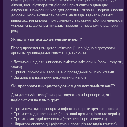
лікаря, щоб підтвердити діагноз і призначити відповідне
лікування. Найкращий час для дегельмінтизації – період з весни
до осені, коли активність глистів найвища. Однак у деяких
випадках, наприклад, при сильному зараженні або при наявності
ускладнень, дегельмінтизацію проводять незалежно від пори
року.
Як підготуватися до дегельмінтизації?
Перед проведенням дегельмінтизації необхідно підготувати
організм до виведення глистів. Це включає:
* Дотримання дієти з високим вмістом клітковини (овочі, фрукти,
злаки)
* Прийом проносних засобів або проведення очисної клізми
* Відмова від вживання алкогольних напоїв
Які препарати використовуються для дегельмінтизації?
Для дегельмінтизації використовують різні препарати, які
поділяються на кілька груп:
* Протинематодні препарати (ефективні проти круглих червів)
* Протицестодні препарати (ефективні проти стрічкових червів)
* Протитрематодні препарати (ефективні проти сисунів)
* Широкого спектра дії (ефективні проти різних видів глистів)