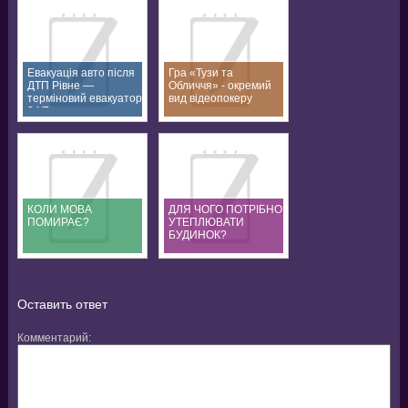
Евакуація авто після
Гра «Тузи та
ДТП Рівне —
Обличчя» - окремий
терміновий евакуатор
вид відеопокеру
24/7
КОЛИ МОВА
ДЛЯ ЧОГО ПОТРІБНО
ПОМИРАЄ?
УТЕПЛЮВАТИ
БУДИНОК?
Оставить ответ
Комментарий