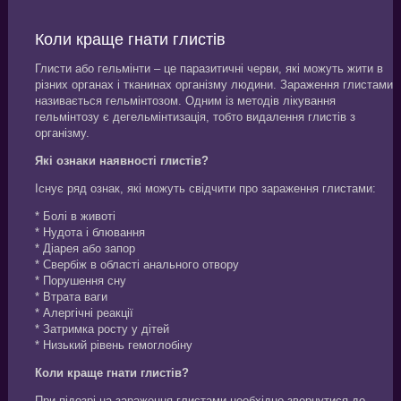
Коли краще гнати глистів
Глисти або гельмінти – це паразитичні черви, які можуть жити в
різних органах і тканинах організму людини. Зараження глистами
називається гельмінтозом. Одним із методів лікування
гельмінтозу є дегельмінтизація, тобто видалення глистів з
організму.
Які ознаки наявності глистів?
Існує ряд ознак, які можуть свідчити про зараження глистами:
* Болі в животі
* Нудота і блювання
* Діарея або запор
* Свербіж в області анального отвору
* Порушення сну
* Втрата ваги
* Алергічні реакції
* Затримка росту у дітей
* Низький рівень гемоглобіну
Коли краще гнати глистів?
При підозрі на зараження глистами необхідно звернутися до