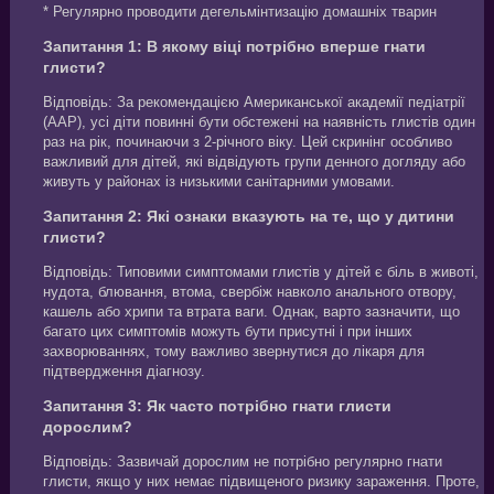
* Регулярно проводити дегельмінтизацію домашніх тварин
Запитання 1: В якому віці потрібно вперше гнати
глисти?
Відповідь: За рекомендацією Американської академії педіатрії
(AAP), усі діти повинні бути обстежені на наявність глистів один
раз на рік, починаючи з 2-річного віку. Цей скринінг особливо
важливий для дітей, які відвідують групи денного догляду або
живуть у районах із низькими санітарними умовами.
Запитання 2: Які ознаки вказують на те, що у дитини
глисти?
Відповідь: Типовими симптомами глистів у дітей є біль в животі,
нудота, блювання, втома, свербіж навколо анального отвору,
кашель або хрипи та втрата ваги. Однак, варто зазначити, що
багато цих симптомів можуть бути присутні і при інших
захворюваннях, тому важливо звернутися до лікаря для
підтвердження діагнозу.
Запитання 3: Як часто потрібно гнати глисти
дорослим?
Відповідь: Зазвичай дорослим не потрібно регулярно гнати
глисти, якщо у них немає підвищеного ризику зараження. Проте,