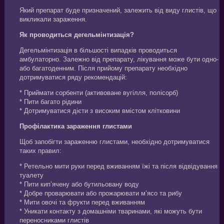
Який препарат буде призначений, залежить від виду глистів, що
викликали зараження.
Як проводиться дегельмінтизація?
Дегельмінтизація в більшості випадків проводиться
амбулаторно. Залежно від препарату, лікування може бути одно-
або багатоденним. Після прийому препарату необхідно
дотримуватися ряду рекомендацій:
* Приймати сорбенти (активоване вугілля, полісорб)
* Пити багато рідини
* Дотримуватися дієти з високим вмістом клітковини
Профілактика зараження глистами
Щоб запобігти зараженню глистами, необхідно дотримуватися
таких правил:
* Ретельно мити руки перед вживанням їжі та після відвідування
туалету
* Пити кип’ячену або бутильовану воду
* Добре проварювати або прожарювати м’ясо та рибу
* Мити овочі та фрукти перед вживанням
* Уникати контакту з домашніми тваринами, які можуть бути
переносниками глистів