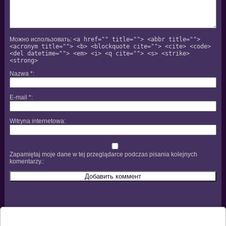
Можно использовать:
<a href="" title=""> <abbr title="">
<acronym title=""> <b> <blockquote cite=""> <cite> <code>
<del datetime=""> <em> <i> <q cite=""> <s> <strike>
<strong>
Nazwa
*
E-mail
*
Witryna internetowa
Zapamiętaj moje dane w tej przeglądarce podczas pisania kolejnych
komentarzy.