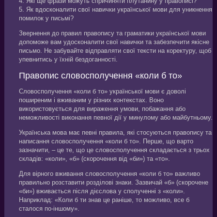
4. Які ще фрази можуть спричиняти плутанину у правописі?
5. Як вдосконалити свої навички української мови для уникнення
помилок у письмі?
Звернення до правил правопису та граматики української мови
допоможе вам удосконалити свої навички та забезпечити якісне
письмо. Не забувайте відправляти свої тексти на коректуру, щоб
упевнитись у їхній бездоганності.
Правопис словосполучення «коли б то»
Словосполучення «коли б то» української мови є доволі
поширеним і вживаним у різних контекстах. Воно
використовується для вираження умови, побажання або
неможливості виконання певної дії у минулому або майбутньому.
Українська мова має певні правила, які стосуються правопису та
написання словосполучення «коли б то». Перше, що варто
зазначити, – це те, що це словосполучення складається з трьох
складів: «коли», «б» (скорочення від «би») та «то».
Для вірного вживання словосполучення «коли б то» важливо
правильно розставити розділові знаки. Зазвичай «б» (скорочене
«би») вживається після дієслова у сполученні з «коли».
Наприклад: «Коли б ти знав це раніше, то можливо, все б
сталося по-іншому».