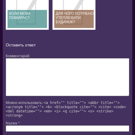
КОЛИ МОВА
ДЛЯ ЧОГО ПОТРІБНО
ПОМИРАЄ?
УТЕПЛЮВАТИ
БУДИНОК?
Оставить ответ
Комментарий
Можно использовать:
<a href="" title=""> <abbr title="">
<acronym title=""> <b> <blockquote cite=""> <cite> <code>
<del datetime=""> <em> <i> <q cite=""> <s> <strike>
<strong>
Nazwa
*