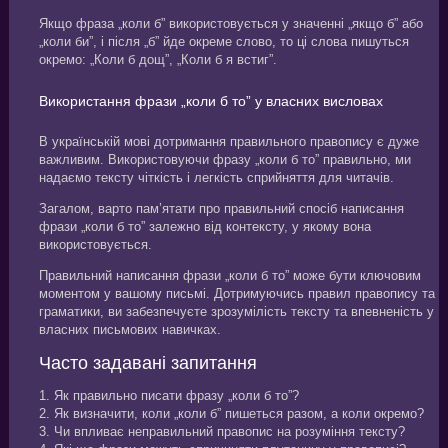
Якщо фраза „коли б” використовується у значенні „якщо б” або
„коли би”, і після „б” йде окреме слово, то ці слова пишуться
окремо: „Коли б дощ”, „Коли б я встиг”.
Використання фрази „коли б то” у власних висловах
В українській мові дотримання правильного правопису є дуже
важливим. Використовуючи фразу „коли б то” правильно, ми
надаємо тексту чіткість і легкість сприйняття для читачів.
Загалом, варто пам’ятати про правильний спосіб написання
фрази „коли б то” залежно від контексту, у якому вона
використовується.
Правильний написання фрази „коли б то” може бути ключовим
моментом у вашому письмі. Дотримуючись правил правопису та
граматики, ви забезпечуєте зрозумілість тексту та впевненість у
власних письмових навичках.
Часто задавані запитання
1. Як правильно писати фразу „коли б то”?
2. Як визначити, коли „коли б” пишеться разом, а коли окремо?
3. Чи впливає неправильний правопис на розуміння тексту?