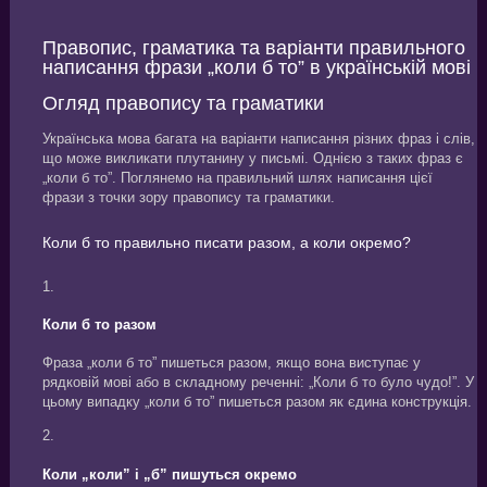
Правопис, граматика та варіанти правильного
написання фрази „коли б то” в українській мові
Огляд правопису та граматики
Українська мова багата на варіанти написання різних фраз і слів,
що може викликати плутанину у письмі. Однією з таких фраз є
„коли б то”. Поглянемо на правильний шлях написання цієї
фрази з точки зору правопису та граматики.
Коли б то правильно писати разом, а коли окремо?
1.
Коли б то разом
Фраза „коли б то” пишеться разом, якщо вона виступає у
рядковій мові або в складному реченні: „Коли б то було чудо!”. У
цьому випадку „коли б то” пишеться разом як єдина конструкція.
2.
Коли „коли” і „б” пишуться окремо