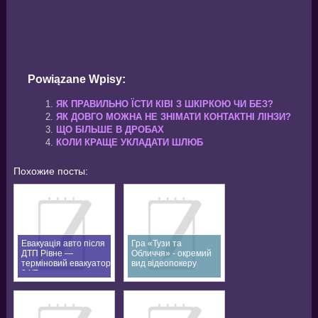
Powiązane Wpisy:
ЯК ПРАВИЛЬНО ЇСТИ КІВІ З ШКІРКОЮ ЧИ БЕЗ?
ЯК ДОВГО МОЖНА НЕ ЗНІМАТИ КОНТАКТНІ ЛІНЗИ?
ЩО БІЛЬШЕ В ДРОБАХ
КОЛИ КРАЩЕ УКЛАДАТИ ШЛЮБ
Похожие посты:
Евакуація авто після
Гра «Тузи та
ДТП Рівне —
Обличчя» - окремий
терміновий евакуатор
вид відеопокеру
24/7