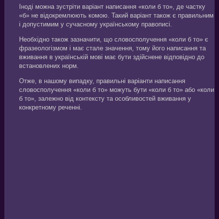
Іноді можна зустріти варіант написання «коли б то», де частку
«б» не відокремлюють комою. Такий варіант також є правильним
і допустимим у сучасному українському правописі.
Необхідно також зазначити, що словосполучення «коли б то» є
фразеологізмом і має стале значення, тому його написання та
вживання в українській мові має бути здійснене відповідно до
встановлених норм.
Отже, в нашому випадку, правильні варіанти написання
словосполучення «коли б то» можуть бути «коли б то» або «коли
б то», залежно від контексту та особливостей вживання у
конкретному реченні.