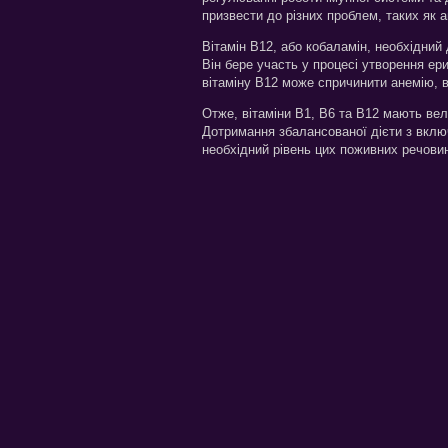
призвести до різних проблем, таких як а
Вітамін B12, або кобаламін, необхідни
Він бере участь у процесі утворення ер
вітаміну B12 може спричинити анемію, вт
Отже, вітаміни B1, B6 та B12 мають ве
Дотримання збалансованої дієти з включ
необхідний рівень цих поживних речовин