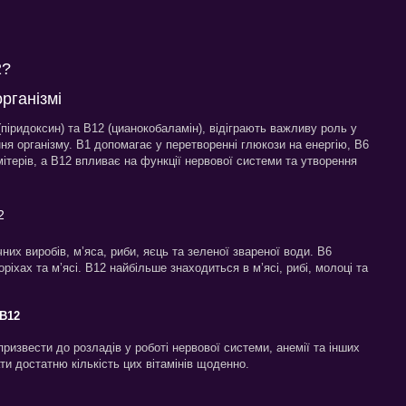
2?
організмі
6 (піридоксин) та B12 (цианокобаламін), відіграють важливу роль у
я організму. B1 допомагає у перетворенні глюкози на енергію, B6
терів, а B12 впливає на функції нервової системи та утворення
2
них виробів, м’яса, риби, яєць та зеленої звареної води. B6
горіхах та м’ясі. B12 найбільше знаходиться в м’ясі, рибі, молоці та
 B12
ризвести до розладів у роботі нервової системи, анемії та інших
и достатню кількість цих вітамінів щоденно.