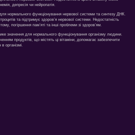
немія, депресія чи нейропатія.
й для нормального функціонування нервової системи та синтезу ДНК.
итроцитів та підтримує здоров’я нервової системи. Недостатність
ому, погіршення пам’яті та інші проблеми зі здоров’ям.
лике значення для нормального функціонування організму людини.
енням продуктів, що містять ці вітаміни, допомагає забезпечити
 в організмі.