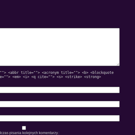
""> <abbr title=""> <acronym title=""> <b> <blockquote
e=""> <em> <i> <q cite=""> <s> <strike> <strong>
czas pisania kolejnych komentarzy.