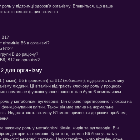
у роль у підтримці здоров’я організму. Впевніться, що ваше
татню кількість цих вітамінів.
і B1?
 вітамінів B6 в організмі?
ом B12?
групи B до раціону?
 B6, B12 на організм?
12 для організму
 (тіамін), B6 (піридоксин) та B12 (кобаламін), відіграють важливу
анізму людини. Ці вітаміни відіграють ключову роль у процесах
з них нормальне функціонування нашого тіла було б неможливим.
у роль у метаболізмі вуглеводів. Він сприяє перетворенню глюкози на
о функціонування клітин. Також він має вплив на нормальне
зів. Недостатність вітаміну B1 може призвести до різних проблем,
шення.
ає важливу роль у метаболізмі білків, жирів та вуглеводів. Він
ромедіаторів та гормонів. Крім того, вітамін B6 бере участь у
діяльності нервової системи. Недостатність цього вітаміну може