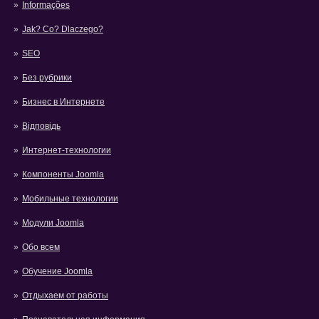
Informações
Jak? Co? Dlaczego?
SEO
Без рубрики
Бизнес в Интернете
Відповідь
Интернет-технологии
Компоненты Joomla
Мобильные технологии
Модули Joomla
Обо всем
Обучение Joomla
Отдыхаем от работы