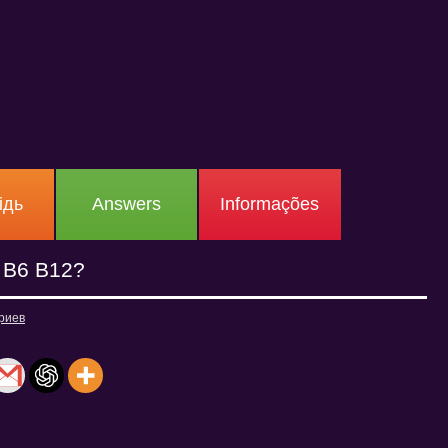
ідь
Answers
Informações
 В6 В12?
риев