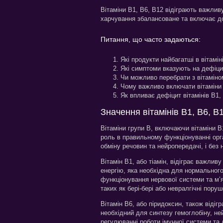
Вітаміни B1, B6, B12 відіграють важлив
харчування збалансоване та включає дос
Питання, що часто задаються:
Які продукти найбагатші в вітамін
Які симптоми вказують на дефіцит
Чи можливо перебрати з вітамін
Чому важливо включати вітаміни 
Як впливає дефіцит вітамінів B1,
Значення вітамінів В1, В6, В
Вітаміни групи В, включаючи вітаміни B1
роль в правильному функціонуванні орг
обміну речовин та нейропередачі, і бе
Вітамін B1, або тіамін, відіграє важлив
енергію, яка необхідна для нормальног
функціонування нервової системи та м’я
таких як бері-бері або невралгічні пору
Вітамін B6, або піридоксин, також відігр
необхідний для синтезу гемоглобіну, ней
регулюванні роботи імунної системи та 