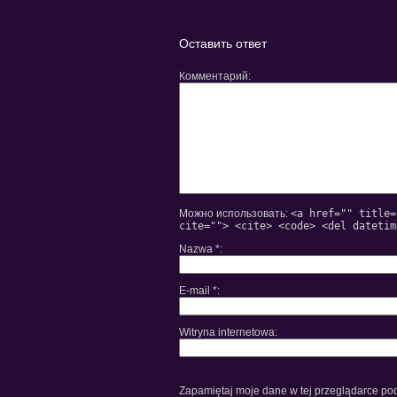
терміновий
вид
евакуатор
відеопокеру
24/7
Оставить ответ
Комментарий
Можно использовать:
<a href="" title=
cite=""> <cite> <code> <del datetim
Nazwa
*
E-mail
*
Witryna internetowa
Zapamiętaj moje dane w tej przeglądarce pod