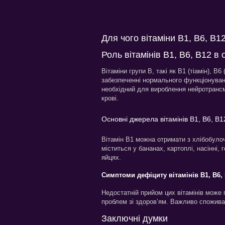
Для чого вітаміни B1, B6, B1
Роль вітамінів B1, B6, B12 в 
Вітаміни групи B, такі як B1 (тіамін), B
забезпеченні нормального функціонуванн
необхідний для вироблення нейротрансмі
крові.
Основні джерела вітамінів B1, B6, B1
Вітамін B1 можна отримати з хлібобулоч
міститься у бананах, картоплі, насінні, 
яйцях.
Симптоми дефіциту вітамінів B1, B6,
Недостатній прийом цих вітамінів може п
проблем зі здоров’ям. Важливо споживат
Заключні думки