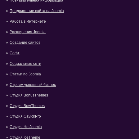
Познавательная информация
Продвижение сайта на Joomla
Работа в Интернете
Расширения Joomla
Создание сайтов
Софт
Социальные сети
Статьи по Joomla
Строим успешный бизнес
Студия BonusThemes
Студия BowThemes
Студия GavickPro
Студия HotJoomla
Студия IceTheme