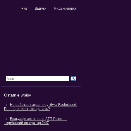
Відгуки
Яндекс-поиск
❓ 💬
Ostatnie wpisy
Не работает экран ноутбука Redmibook
Pro – причины, что делать?
Евакуація авто після ДТП Рівне —
терміновий евакуатор 24/7