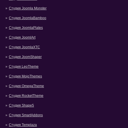
Студия Joomla Monster
Студия JoomlaBamboo
Студия JoomlaPlates
Студия JoomlArt
Студия JoomlaXTC
Студия JoomShaper
Студия LeoTheme
Студия MojoThemes
Студия OmegaTheme
Студия RocketTheme
Студия Shape5
Студия SmartAddons
Студия Templaza