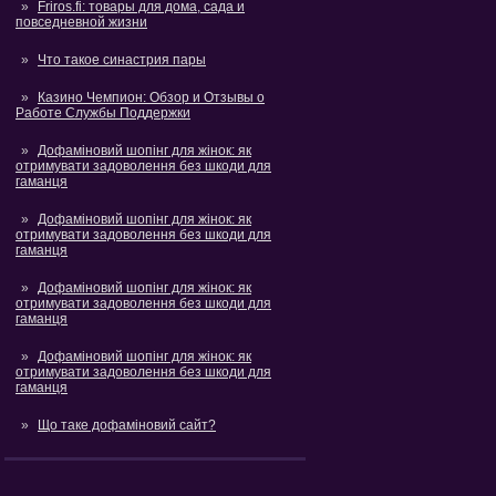
Friros.fi: товары для дома, сада и
повседневной жизни
Что такое синастрия пары
Казино Чемпион: Обзор и Отзывы о
Работе Службы Поддержки
Дофаміновий шопінг для жінок: як
отримувати задоволення без шкоди для
гаманця
Дофаміновий шопінг для жінок: як
отримувати задоволення без шкоди для
гаманця
Дофаміновий шопінг для жінок: як
отримувати задоволення без шкоди для
гаманця
Дофаміновий шопінг для жінок: як
отримувати задоволення без шкоди для
гаманця
Що таке дофаміновий сайт?