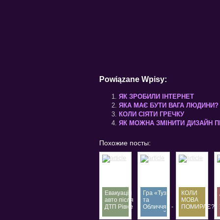
Powiązane Wpisy:
ЯК ЗРОБИЛИ ІНТЕРНЕТ
ЯКА МАЄ БУТИ ВАГА ЛЮДИНИ?
КОЛИ СІЯТИ ГРЕЧКУ
ЯК МОЖНА ЗМІНИТИ ДИЗАЙН П
Похожие посты:
Евакуація
Гра «Тузи
КОЛИ
авто після
та
МОВА
ДТП Рівне
Обличчя» -
ПОМИРАЄ?
—
окремий