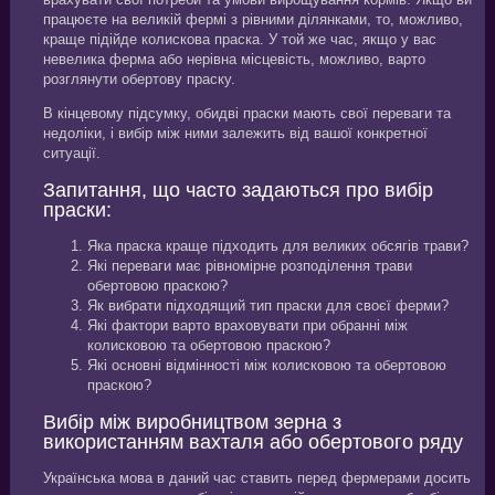
працюєте на великій фермі з рівними ділянками, то, можливо,
краще підійде колискова праска. У той же час, якщо у вас
невелика ферма або нерівна місцевість, можливо, варто
розглянути обертову праску.
В кінцевому підсумку, обидві праски мають свої переваги та
недоліки, і вибір між ними залежить від вашої конкретної
ситуації.
Запитання, що часто задаються про вибір
праски:
Яка праска краще підходить для великих обсягів трави?
Які переваги має рівномірне розподілення трави
обертовою праскою?
Як вибрати підходящий тип праски для своєї ферми?
Які фактори варто враховувати при обранні між
колисковою та обертовою праскою?
Які основні відмінності між колисковою та обертовою
праскою?
Вибір між виробництвом зерна з
використанням вахталя або обертового ряду
Українська мова в даний час ставить перед фермерами досить