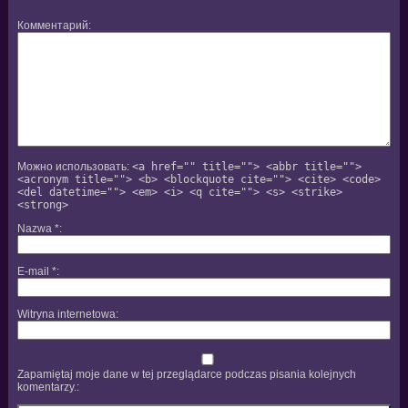
Комментарий
Можно использовать:
<a href="" title=""> <abbr title="">
<acronym title=""> <b> <blockquote cite=""> <cite> <code>
<del datetime=""> <em> <i> <q cite=""> <s> <strike>
<strong>
Nazwa
*
E-mail
*
Witryna internetowa
Zapamiętaj moje dane w tej przeglądarce podczas pisania kolejnych
komentarzy.