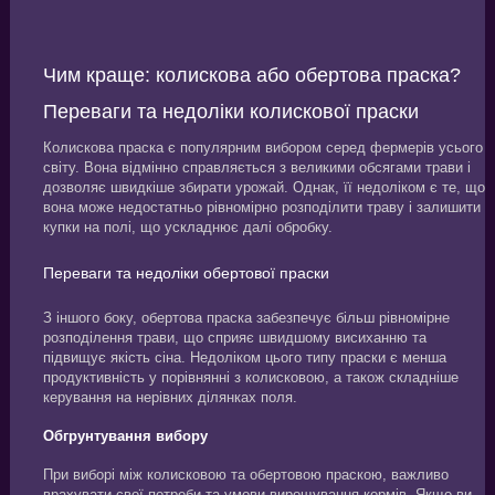
Чим краще: колискова або обертова праска?
Переваги та недоліки колискової праски
Колискова праска є популярним вибором серед фермерів усього
світу. Вона відмінно справляється з великими обсягами трави і
дозволяє швидкіше збирати урожай. Однак, її недоліком є те, що
вона може недостатньо рівномірно розподілити траву і залишити
купки на полі, що ускладнює далі обробку.
Переваги та недоліки обертової праски
З іншого боку, обертова праска забезпечує більш рівномірне
розподілення трави, що сприяє швидшому висиханню та
підвищує якість сіна. Недоліком цього типу праски є менша
продуктивність у порівнянні з колисковою, а також складніше
керування на нерівних ділянках поля.
Обгрунтування вибору
При виборі між колисковою та обертовою праскою, важливо
врахувати свої потреби та умови вирощування кормів. Якщо ви