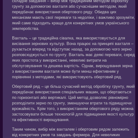
складне завдання – вибір між традиційним методом обробітку
грунту за допомогою вахталя або сучаснішим методом, який
передбачає використання обертового ряду. Обидва цих
механізми мають свої переваги та недоліки, і важливо зрозуміти,
який саме підходить краще для конкретних умов українського
землеробства.
Вахталь – це традиційна сівалка, яка використовується для
висівання зернових культур. Вона працює на принципі вахталя –
рухається вперед та відступає назад, за допомогою чого зерно
розповсюджується по грунту. Вахталь має деякі переваги, серед
яких простота у використанні, невеликі витрати на
обслуговування та дешева вартість. Однак, вирощування зерна
з використанням вахталя може бути менш ефективним у
порівнянні з методами, які використовують обертовий ряд.
Обертовий ряд – це більш сучасний метод обробітку грунту, який
передбачає використання спеціальних машин, що обертаються
по горизонталі або вертикалі. Цей метод дозволяє рівномірно
розподілити зерно по грунту, зменшуючи втрати та підвищуючи
врожайність. Крім того, з використанням обертового ряду можна
застосовувати більше технологій для підвищення якості культур
та ефективності вирощування.
Таким чином, вибір між вахталем і обертовим рядом залежить
від конкретних умов та завдань фермера. Для невеликих