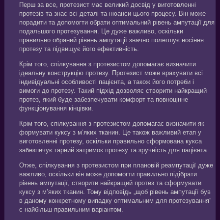
Перш за все, протезист має великий досвід у виготовленні
протезів та знає всі деталі та нюанси цього процесу. Він може
порадити та допомогти обрати оптимальний рівень ампутації для
подальшого протезування. Це дуже важливо, оскільки
правильно обраний рівень ампутації значно полегшує носіння
протезу та підвищує його ефективність.
Крім того, спілкування з протезистом допомагає визначити
ідеальну конструкцію протезу. Протезист може врахувати всі
індивідуальні особливості пацієнта, а також його потреби і
вимоги до протезу. Такий підхід дозволяє створити найкращий
протез, який буде забезпечувати комфорт та повноцінне
функціонування кінцівки.
Крім того, спілкування з протезистом допомагає визначити як
формувати куксу з м’яких тканин. Це також важливий етап у
виготовленні протезу, оскільки правильно сформована кукса
забезпечує гарний затримок протезу та зручність для пацієнта.
Отже, спілкування з протезистом при плановій реампутації дуже
важливо, оскільки він може допомогти правильно підібрати
рівень ампутації, створити найкращий протез та сформувати
куксу з м’яких тканин. Тому відповідь „щоб рівень ампутації був
в даному конкретному випадку оптимальним для протезування”
є найбільш правильним варіантом.