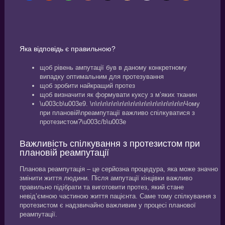
Яка відповідь є правильною?
щоб рівень ампутації був в даному конкретному
випадку оптимальним для протезування
щоб зробити найкращий протез
щоб визначити як формувати куксу з м’яких тканин
\u003cb\u003e9. \n\n\n\n\n\n\n\n\n\n\n\n\n\n\n\n\nЧому
при плановій\nреампутації важливо спілкуватися з
протезистом?\u003c/b\u003e
Важливість спілкування з протезистом при
плановій реампутації
Планова реампутація – це серйозна процедура, яка може значно
змінити життя людини. Після ампутації кінцівки важливо
правильно підібрати та виготовити протез, який стане
невід’ємною частиною життя пацієнта. Саме тому спілкування з
протезистом є надзвичайно важливим у процесі планової
реампутації.