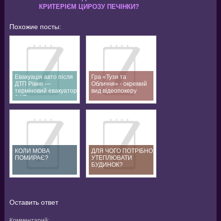
КРИТЕРІЄМ ЦИРОЗУ ПЕЧІНКИ?
Похожие посты:
Евакуація авто після
Гра «Тузи та
ДТП Рівне —
Обличчя» - окремий
терміновий евакуатор
вид відеопокеру
24/7
КОЛИ МОВА
ДЛЯ ЧОГО ПОТРІБНО
ПОМИРАЄ?
УТЕПЛЮВАТИ
БУДИНОК?
Оставить ответ
Комментарий