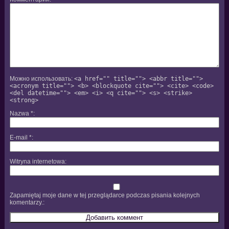
Можно использовать:
<a href="" title=""> <abbr title="">
<acronym title=""> <b> <blockquote cite=""> <cite> <code>
<del datetime=""> <em> <i> <q cite=""> <s> <strike>
<strong>
Nazwa
*
E-mail
*
Witryna internetowa
Zapamiętaj moje dane w tej przeglądarce podczas pisania kolejnych
komentarzy.