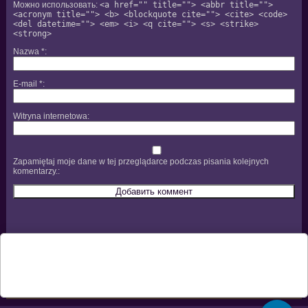
Можно использовать:
<a href="" title=""> <abbr title="">
<acronym title=""> <b> <blockquote cite=""> <cite> <code>
<del datetime=""> <em> <i> <q cite=""> <s> <strike>
<strong>
Nazwa
*
E-mail
*
Witryna internetowa
Zapamiętaj moje dane w tej przeglądarce podczas pisania kolejnych
komentarzy.