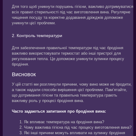
Для того щоб уникнути порушень гігієни, важливо дотримуватися
всіх правил стерильності під час виготовлення вина. Регулярне
чищення посуду та коректне додавання дріжджів допоможе
уникнути цієї проблеми.
2. Контроль температури
Для забезпечення правильної температури під час бродіння
важливо використовувати термостат або інші пристрої для
регулювання тепла. Це допоможе уникнути зупинки процесу
бродіння.
Висновок
У цій статті ми розглянули причини, чому вино може не бродити,
а також надали способи вирішення цієї проблеми. Пам’ятайте,
що дотримання гігієни та правильна температура грають
важливу роль у процесі бродіння вина.
Часто задаються запитання про бродіння вина:
Як впливає температура на бродіння вина?
Чому важлива гігієна під час процесу виготовлення вина?
Які інші причини можуть впливати на зупинку бродіння