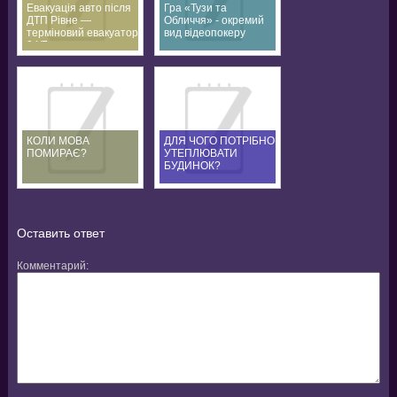
Евакуація авто після
Гра «Тузи та
ДТП Рівне —
Обличчя» - окремий
терміновий евакуатор
вид відеопокеру
24/7
КОЛИ МОВА
ДЛЯ ЧОГО ПОТРІБНО
ПОМИРАЄ?
УТЕПЛЮВАТИ
БУДИНОК?
Оставить ответ
Комментарий