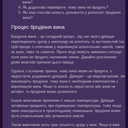
вина?
Як додатково перевірити, чому вино не бродить?
Які інші способи можуть допомогти у розпочаті бродіння
вина?
Процес бродіння вина
Бродіння вина – це складний процес, під час якого дріжджі
перетворюють цукор у винограді на алкоголь та вуглекислий газ.
Цей процес є ключовим у виробництві алкогольних напоїв, таких
як вино, пиво та самогон. Проте іноді можуть виникати ситуації,
коли вино не бродить належним чином. Давайте розглянемо
деякі можливі причини цього явища.
Однією з основних причин, чому вино може не бродити, є
недостатнє додавання дріжджів. Дріжджі – це мікроорганізми, які
викликають бродіння, тому вони є необхідним компонентом у
виробництві вина. Якщо їх кількість недостатня або вони не
активні, то бродіння може зупинитися.
Іншою можливою причиною є низька температура. Дріжджі
активніше працюють при підвищених температурах, тому якщо
вино знаходиться в прохолодному помешканні, бродіння може
бути уповільненим або зупинитися зовсім.
Також важливою роль грає кількість цукру у вині. Якщо в вині