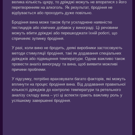
велика кількість цукру, то дріжджі можуть не впоратися з його
перетворенням на алкоголь. Як результат, бродіння не
відбувається або проходить дуже повільно.
Бродіння вина може також бути ускладнене наявністю
пестицидів або хімічних добавок у винограді. Ці речовини
можуть вбити дріжджі або перешкоджати їхній роботі, що
спричиняє зупинку бродіння.
У разі, коли вино не бродить, деякі виробники застосовують
методи стимуляції бродіння, такі як додавання спеціальних
дріжджів або підвищення температури. Однак важливо також
провести аналіз винограду та вина, щоб виявити можливі
причини проблеми.
У підсумку, потрібно враховувати багато факторів, які можуть
вплинути на процес бродіння вина. Від додавання правильної
кількості дріжджів до контролю температури та ретельного
аналізу складу вина – усі ці аспекти грають важливу роль у
успішному завершенні бродіння.