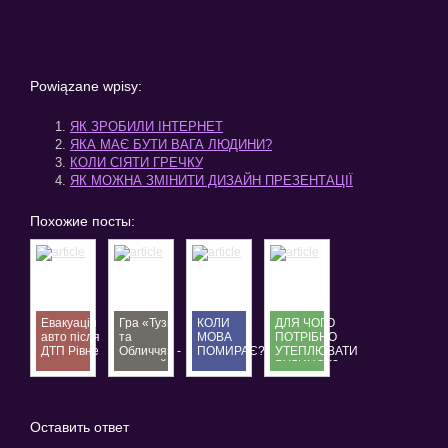
Powiązane wpisy:
ЯК ЗРОБИЛИ ІНТЕРНЕТ
ЯКА МАЄ БУТИ ВАГА ЛЮДИНИ?
КОЛИ СІЯТИ ГРЕЧКУ
ЯК МОЖНА ЗМІНИТИ ДИЗАЙН ПРЕЗЕНТАЦІЇ
Похожие посты:
Евакуація
Гра «Тузи
КОЛИ
ДЛЯ ЧОГО
авто після
та
МОВА
ПОТРІБНО
ДТП Рівне
Обличчя» -
ПОМИРАЄ?
УТЕПЛЮВАТИ
—
окремий
БУДИНОК?
терміновий
вид
евакуатор
відеопокеру
24/7
Оставить ответ