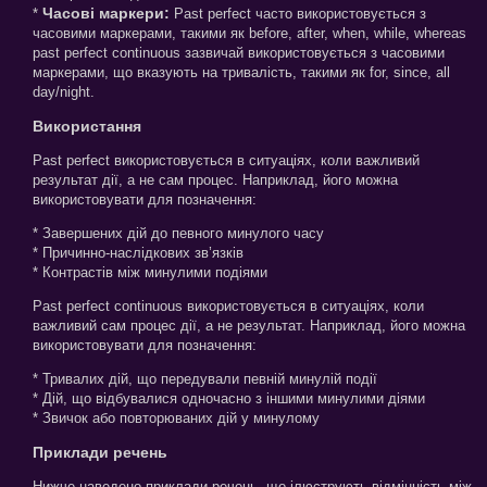
Часові маркери:
*
Past perfect часто використовується з
часовими маркерами, такими як before, after, when, while, whereas
past perfect continuous зазвичай використовується з часовими
маркерами, що вказують на тривалість, такими як for, since, all
day/night.
Використання
Past perfect використовується в ситуаціях, коли важливий
результат дії, а не сам процес. Наприклад, його можна
використовувати для позначення:
* Завершених дій до певного минулого часу
* Причинно-наслідкових зв’язків
* Контрастів між минулими подіями
Past perfect continuous використовується в ситуаціях, коли
важливий сам процес дії, а не результат. Наприклад, його можна
використовувати для позначення:
* Тривалих дій, що передували певній минулій події
* Дій, що відбувалися одночасно з іншими минулими діями
* Звичок або повторюваних дій у минулому
Приклади речень
Нижче наведено приклади речень, що ілюструють відмінність між