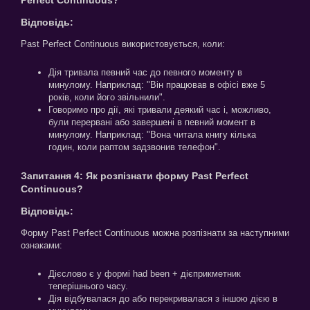
Відповідь:
Past Perfect Continuous використовується, коли:
Дія тривала певний час до певного моменту в
минулому. Наприклад: "Він працював в офісі вже 5
років, коли його звільнили".
Говоримо про дії, які тривали деякий час і, можливо,
були перервані або завершені в певний момент в
минулому. Наприклад: "Вона читала книгу кілька
годин, коли раптом задзвонив телефон".
Запитання 4: Як розпізнати форму Past Perfect
Continuous?
Відповідь:
Форму Past Perfect Continuous можна розпізнати за наступними
ознаками:
Дієслово є у формі had been + дієприкметник
теперішнього часу.
Дія відбувалася до або перекривалася з іншою дією в