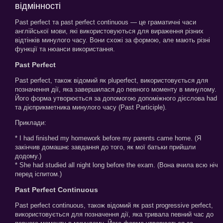
відмінності
Past perfect та past perfect continuous — це граматичні часи
англійської мови, які використовуються для вираження різних
відтінків минулого часу. Вони схожі за формою, але мають різні
функції та нюанси використання.
Past Perfect
Past perfect, також відомий як pluperfect, використовується для
позначення дії, яка завершилася до певного моменту в минулому.
Його форма утворюється за допомогою допоміжного дієслова had
та дієприкметника минулого часу (Past Participle).
Приклади:
* I had finished my homework before my parents came home. (Я
закінчив домашнє завдання до того, як мої батьки прийшли
додому.)
* She had studied all night long before the exam. (Вона вчила всю ніч
перед іспитом.)
Past Perfect Continuous
Past perfect continuous, також відомий як past progressive perfect,
використовується для позначення дії, яка тривала певний час до