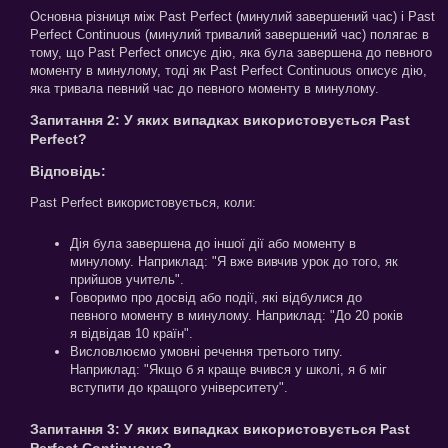
Основна різниця між Past Perfect (минулий завершений час) і Past
Perfect Continuous (минулий тривалий завершений час) полягає в
тому, що Past Perfect описує дію, яка була завершена до певного
моменту в минулому, тоді як Past Perfect Continuous описує дію,
яка тривала певний час до певного моменту в минулому.
Запитання 2: У яких випадках використовується Past
Perfect?
Відповідь:
Past Perfect використовується, коли:
Дія була завершена до іншої дії або моменту в
минулому. Наприклад: "Я вже вивчив урок до того, як
прийшов учитель".
Говоримо про досвід або події, які відбулися до
певного моменту в минулому. Наприклад: "До 20 років
я відвідав 10 країн".
Висловлюємо умовні речення третього типу.
Наприклад: "Якщо б я краще вчився у школі, я б міг
вступити до кращого університету".
Запитання 3: У яких випадках використовується Past
Perfect Continuous?