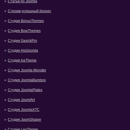
Статьи по Joomla
Строим успешный бизнес
Студия BonusThemes
Студия BowThemes
Студия GavickPro
Студия HotJoomla
Студия IceTheme
Студия Joomla Monster
Студия JoomlaBamboo
Студия JoomlaPlates
Студия JoomlArt
Студия JoomlaXTC
Студия JoomShaper
Студия LeoTheme