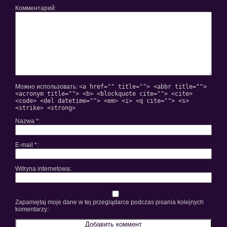
Комментарий
Можно использовать:
<a href="" title=""> <abbr title="">
<acronym title=""> <b> <blockquote cite=""> <cite>
<code> <del datetime=""> <em> <i> <q cite=""> <s>
<strike> <strong>
Nazwa
*
E-mail
*
Witryna internetowa
Zapamiętaj moje dane w tej przeglądarce podczas pisania kolejnych
komentarzy.