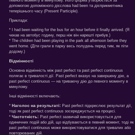
певного моменту в минулому. Його форма утворюється за
допомогою допоміжного дієслова had been та дієприкметника
теперішнього часу (Present Participle).
Приклади:
* I had been waiting for the bus for an hour before it finally arrived. (Я
чекав на автобус годину, перш ніж він нарешті прибув.)
* The children had been playing in the park all afternoon before they
went home. (Діти грали в парку весь полудень перед тим, як піти
додому.)
Відмінності
Основна відмінність між past perfect та past perfect continuous
полягає в тривалості дії. Past perfect вказує на завершену дію, а
past perfect continuous — на триваючу дію до певного моменту в
минулому.
Інші відмінності включають:
Наголос на результаті:
*
Past perfect підкреслює результат дії,
тоді як past perfect continuous зосереджується на процесі.
Частотність:
*
Past perfect зазвичай використовується для
одиничних подій або дій, що відбуваються в певний момент, тоді як
past perfect continuous може використовуватися для тривалих або
повторюваних дій.