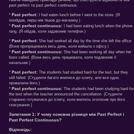
past perfect та past perfect continuous:
Past perfect:
*
I had eaten lunch before I went to the store. (Я
пообідав, перш ніж пішов до магазину.)
Past perfect continuous:
*
I had been eating lunch when the phone
rang. (Я обідав, коли задзвонив телефон.)
Past perfect:
*
She had worked all day by the time she left the office.
(Вона пропрацювала весь день, коли вийшла з офісу.)
Past perfect continuous:
*
She had been working all day when her
boss called. (Вона весь день працювала, коли подзвонив її
начальник.)
Past perfect:
*
The students had studied hard for the test, but they
still failed. (Студенти багато вчилися до іспиту, але все одно
провалили його.)
Past perfect continuous:
*
The students had been studying hard for
the test when the teacher announced the cancellation. (Студенти
старанно готувалися до іспиту, коли вчитель оголосив про його
скасування.)
Запитання 1: У чому основна різниця між Past Perfect і
Past Perfect Continuous?
Відповідь: