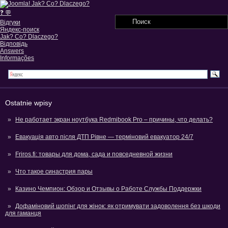
❓ 💬
Відгуки
Яндекс-поиск
Jak? Co? Dlaczego?
Відповідь
Answers
Informações
Ostatnie wpisy
Не работает экран ноутбука Redmibook Pro – причины, что делать?
Евакуація авто після ДТП Рівне — терміновий евакуатор 24/7
Friros.fi: товары для дома, сада и повседневной жизни
Что такое синастрия пары
Казино Чемпион: Обзор и Отзывы о Работе Службы Поддержки
Дофаміновий шопінг для жінок: як отримувати задоволення без шкоди
для гаманця