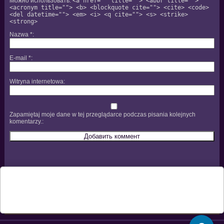
Можно использовать:
<a href="" title=""> <abbr title="">
<acronym title=""> <b> <blockquote cite=""> <cite> <code>
<del datetime=""> <em> <i> <q cite=""> <s> <strike>
<strong>
Nazwa
*
E-mail
*
Witryna internetowa
Zapamiętaj moje dane w tej przeglądarce podczas pisania kolejnych
komentarzy.