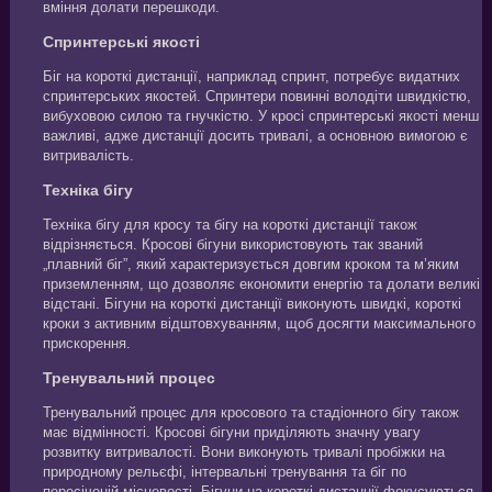
вміння долати перешкоди.
Спринтерські якості
Біг на короткі дистанції, наприклад спринт, потребує видатних
спринтерських якостей. Спринтери повинні володіти швидкістю,
вибуховою силою та гнучкістю. У кросі спринтерські якості менш
важливі, адже дистанції досить тривалі, а основною вимогою є
витривалість.
Техніка бігу
Техніка бігу для кросу та бігу на короткі дистанції також
відрізняється. Кросові бігуни використовують так званий
„плавний біг”, який характеризується довгим кроком та м’яким
приземленням, що дозволяє економити енергію та долати великі
відстані. Бігуни на короткі дистанції виконують швидкі, короткі
кроки з активним відштовхуванням, щоб досягти максимального
прискорення.
Тренувальний процес
Тренувальний процес для кросового та стадіонного бігу також
має відмінності. Кросові бігуни приділяють значну увагу
розвитку витривалості. Вони виконують тривалі пробіжки на
природному рельєфі, інтервальні тренування та біг по
пересіченій місцевості. Бігуни на короткі дистанції фокусуються