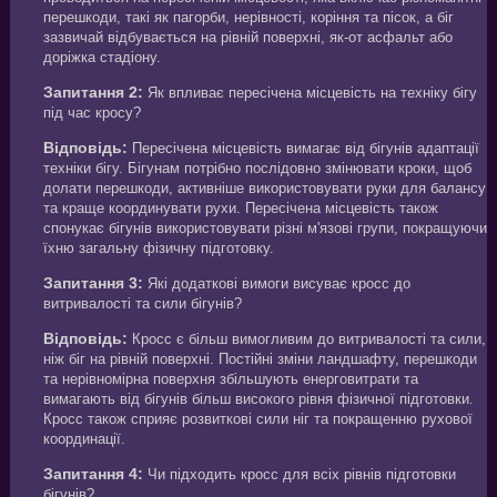
перешкоди, такі як пагорби, нерівності, коріння та пісок, а біг
зазвичай відбувається на рівній поверхні, як-от асфальт або
доріжка стадіону.
Запитання 2:
Як впливає пересічена місцевість на техніку бігу
під час кросу?
Відповідь:
Пересічена місцевість вимагає від бігунів адаптації
техніки бігу. Бігунам потрібно послідовно змінювати кроки, щоб
долати перешкоди, активніше використовувати руки для балансу
та краще координувати рухи. Пересічена місцевість також
спонукає бігунів використовувати різні м'язові групи, покращуючи
їхню загальну фізичну підготовку.
Запитання 3:
Які додаткові вимоги висуває кросс до
витривалості та сили бігунів?
Відповідь:
Кросс є більш вимогливим до витривалості та сили,
ніж біг на рівній поверхні. Постійні зміни ландшафту, перешкоди
та нерівномірна поверхня збільшують енерговитрати та
вимагають від бігунів більш високого рівня фізичної підготовки.
Кросс також сприяє розвиткові сили ніг та покращенню рухової
координації.
Запитання 4:
Чи підходить кросс для всіх рівнів підготовки
бігунів?