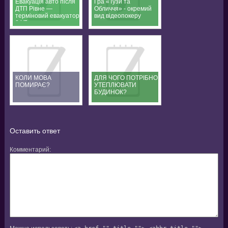
Евакуація авто після
Гра «Тузи та
ДТП Рівне —
Обличчя» - окремий
терміновий евакуатор
вид відеопокеру
24/7
КОЛИ МОВА
ДЛЯ ЧОГО ПОТРІБНО
ПОМИРАЄ?
УТЕПЛЮВАТИ
БУДИНОК?
Оставить ответ
Комментарий