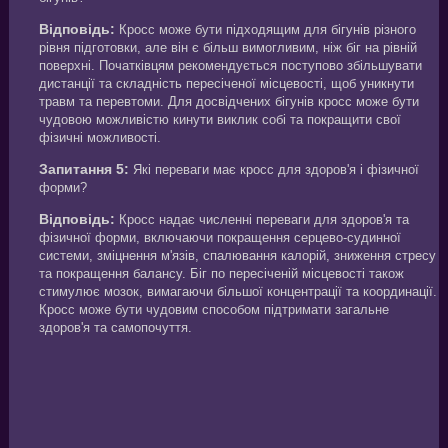
Відповідь:
Кросс може бути підходящим для бігунів різного
рівня підготовки, але він є більш вимогливим, ніж біг на рівній
поверхні. Початківцям рекомендується поступово збільшувати
дистанції та складність пересіченої місцевості, щоб уникнути
травм та перевтоми. Для досвідчених бігунів кросс може бути
чудовою можливістю кинути виклик собі та покращити свої
фізичні можливості.
Запитання 5:
Які переваги має кросс для здоров'я і фізичної
форми?
Відповідь:
Кросс надає численні переваги для здоров'я та
фізичної форми, включаючи покращення серцево-судинної
системи, зміцнення м'язів, спалювання калорій, зниження стресу
та покращення балансу. Біг по пересіченій місцевості також
стимулює мозок, вимагаючи більшої концентрації та координації.
Кросс може бути чудовим способом підтримати загальне
здоров'я та самопочуття.