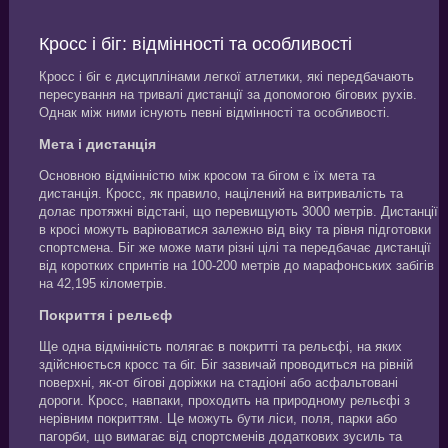
Кросс і біг: відмінності та особливості
Кросс і біг є дисциплінами легкої атлетики, які передбачають
пересування на тривалі дистанції за допомогою бігових рухів.
Однак між ними існують певні відмінності та особливості.
Мета і дистанція
Основною відмінністю між кросом та бігом є їх мета та
дистанція. Кросс, як правило, націлений на витривалість та
долає протяжні відстані, що перевищують 3000 метрів. Дистанції
в кросі можуть варіюватися залежно від віку та рівня підготовки
спортсмена. Біг же може мати різні цілі та передбачає дистанції
від коротких спринтів на 100-200 метрів до марафонських забігів
на 42,195 кілометрів.
Покриття і рельєф
Ще одна відмінність полягає в покритті та рельєфі, на яких
здійснюється кросс та біг. Біг зазвичай проводиться на рівній
поверхні, як-от бігові доріжки на стадіоні або асфальтовані
дороги. Кросс, навпаки, проходить на природному рельєфі з
нерівним покриттям. Це можуть бути ліси, поля, парки або
пагорби, що вимагає від спортсменів додаткових зусиль та