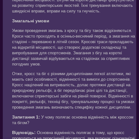
на розвитку спринтерських якостей. Їхні тренування включають
швидкісні вправи, вправи на силу та гнучкість.
Змагальні умови
Умови проведення змагань з кросу та бігу також відрізняються.
Кроси часто проходять в осінньо-весняний період, а змагання на
стадіоні – переважно в літній сезон. Кросові траси прокладають
на відкритій місцевості, що створює додаткові складнощі та
випробування для спортсменів. Змагання з бігу на короткі
дистанції зазвичай відбуваються на стадіонах за сприятливих
погодних умов.
Отже, кросс та біг є різними дисциплінами легкої атлетики, які
мають свої особливості, відмінності та вимоги до спортсменів.
Кросс націлений на витривалість, долає протяжні дистанції на
природному рельєфі, а біг передбачає різні цілі та дистанції,
включаючи спринтерські забіги на рівній поверхні. Відмінності в
покритті, рельєфі, техніці бігу, тренувальному процесі та умовах
проведення змагань визначають специфіку кожної дисципліни.
Запитання 1:
У чому полягає основна відмінність між кроссом
та бігом?
Відповідь:
Основна відмінність полягає в тому, що кросс
проводиться на пересіченій місцевості, яка включає різноманітні