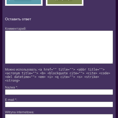
производителя в
Москве
Оставить ответ
Комментарий
Можно использовать:
<a href="" title=""> <abbr title="">
<acronym title=""> <b> <blockquote cite=""> <cite> <code>
<del datetime=""> <em> <i> <q cite=""> <s> <strike>
<strong>
Nazwa
*
E-mail
*
Witryna internetowa