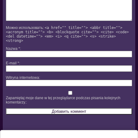
Можно использовать:
<a href="" title=""> <abbr title="">
<acronym title=""> <b> <blockquote cite=""> <cite> <code>
<del datetime=""> <em> <i> <q cite=""> <s> <strike>
<strong>
Nazwa
*
E-mail
*
Witryna internetowa
Zapamiętaj moje dane w tej przeglądarce podczas pisania kolejnych
komentarzy.