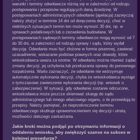
warunki i terminy odwoławcze różnią się w zależności od rodzaju
postępowania i przepisów regulujących daną dziedzinę. W
postępowaniach administracyjnych odwołanie (apelacja) zazwyczaj
należy złożyć w terminie 14 dni od doręczenia decyzji, choć w
niektórych sytuacjach termin ten może wynosić 30 dni, np. w
sprawach podatkowych lub o zezwolenia budowlane. W
postępowaniach sądowych terminy odwoławcze mogą wynosić od 7
do 30 dni, w zależności od rodzaju sprawy i sądu, który wydał
decyzję. Odwołanie musi być złożone w formie pisemnej, zawierać
uzasadnienie, wskazanie podstaw prawnych oraz dowody, które
wnioskodawca uważa za istotne. W odwołaniu można również żądać
zmiany decyzji, jej uchylenia lub przekazania sprawy do ponownego
rozpatrzenia. Warto zaznaczyć, że odwołanie nie wstrzymuje
automatycznie wykonania decyzji, chyba że wnioskodawca wystąpi
o tymczasowe zawieszenie wykonania decyzji (np. wniosek o
zabezpieczenie). W sytuacji, gdy odwołanie zostanie odrzucone,
wnioskodawca może jeszcze skierować skargę do sądu
administracyjnego lub innego właściwego organu, o ile przewidują to
przepisy. Należy pamiętać, że nieprzekroczenie terminu
odwoławczego skutkuje uprawomocnieniem się decyzji i utratą
możliwości dalszego zaskarżania.
Jakie kroki można podjąć po otrzymaniu informacji o
oddaleniu wniosku, aby zwiększyć szanse na sukces w
kolejnej procedurze?