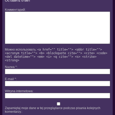
Оставить ответ
Комментарий
Можно использовать:
<a href="" title=""> <abbr title="">
<acronym title=""> <b> <blockquote cite=""> <cite> <code>
<del datetime=""> <em> <i> <q cite=""> <s> <strike>
<strong>
Nazwa
*
E-mail
*
Witryna internetowa
Zapamiętaj moje dane w tej przeglądarce podczas pisania kolejnych
komentarzy.