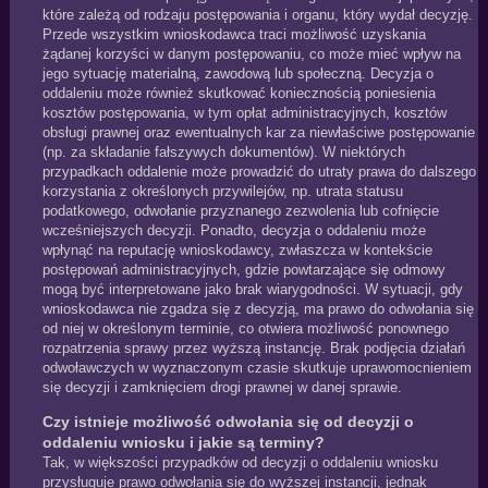
które zależą od rodzaju postępowania i organu, który wydał decyzję.
Przede wszystkim wnioskodawca traci możliwość uzyskania
żądanej korzyści w danym postępowaniu, co może mieć wpływ na
jego sytuację materialną, zawodową lub społeczną. Decyzja o
oddaleniu może również skutkować koniecznością poniesienia
kosztów postępowania, w tym opłat administracyjnych, kosztów
obsługi prawnej oraz ewentualnych kar za niewłaściwe postępowanie
(np. za składanie fałszywych dokumentów). W niektórych
przypadkach oddalenie może prowadzić do utraty prawa do dalszego
korzystania z określonych przywilejów, np. utrata statusu
podatkowego, odwołanie przyznanego zezwolenia lub cofnięcie
wcześniejszych decyzji. Ponadto, decyzja o oddaleniu może
wpłynąć na reputację wnioskodawcy, zwłaszcza w kontekście
postępowań administracyjnych, gdzie powtarzające się odmowy
mogą być interpretowane jako brak wiarygodności. W sytuacji, gdy
wnioskodawca nie zgadza się z decyzją, ma prawo do odwołania się
od niej w określonym terminie, co otwiera możliwość ponownego
rozpatrzenia sprawy przez wyższą instancję. Brak podjęcia działań
odwoławczych w wyznaczonym czasie skutkuje uprawomocnieniem
się decyzji i zamknięciem drogi prawnej w danej sprawie.
Czy istnieje możliwość odwołania się od decyzji o
oddaleniu wniosku i jakie są terminy?
Tak, w większości przypadków od decyzji o oddaleniu wniosku
przysługuje prawo odwołania się do wyższej instancji, jednak