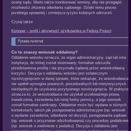
ocenę sądu. Warto także monitorować terminy, aby nie przegapić
możliwości złożenia odwołania sądowego. Dzięki temu proces
przebiega sprawniej i zmniejsza ryzyko kolejnych odrzuceń.
Czytaj także
Kpripper – profil i aktywność użytkownika w Fedora Project
Pytania na temat
Co to znaczy wniosek oddalony?
Oddalenie wniosku oznacza, że organ administracyjny, sąd lub inna
instytucja, do której został skierowany, formalnie odrzuciła
przedstawioną prośbę i nie przyznała żądanej przez wnioskodawcę
korzyści. Decyzja o oddaleniu wniosku jest ostatecznym
rozstrzygnięciem w danej sprawie, które wskazuje, że wnioskodawca
nie spełnił wymogów prawnych, proceduralnych lub merytorycznych
niezbędnych do uzyskania pozytywnego rozstrzygnięcia. W praktyce
oznacza to, że wnioskodawca nie uzyskał oczekiwanego prawa,
świadczenia, zezwolenia lub innej formy pomocy, a jego wniosek
został formalnie zamknięty. Oddalenie może być wydane w różnych
kontekstach, takich jak postępowania administracyjne (np. wniosek
o wydanie zezwolenia, odwołanie od decyzji), postępowania sądowe
(np. wniosek o przyznanie odszkodowania) czy procedury podatkowe
(np. wniosek o zwolnienie z podatku). Decyzja o oddaleniu jest