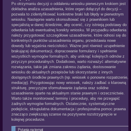
Po otrzymaniu decyzji o oddaleniu wniosku pierwszym krokiem jest
dokładna analiza uzasadnienia, które organ dołączył do decyzji –
pozwala to zidentyfikować konkretne braki lub błędy w pierwotnym
wniosku. Następnie warto skonsultować się z prawnikiem lub
specjalistą w danej dziedzinie, aby ocenić, czy istnieją podstawy do
odwołania lub ewentualnej korekty wniosku. W przypadku odwołania
należy przygotować szczegółowe uzasadnienie, które odnosi się do
konkretnych punktów uzasadnienia organu, przedstawia nowe
dowody lub wyjaśnia nieścisłości. Ważne jest również uzupełnienie
brakującej dokumentacji, dopracowanie formularzy i spełnienie
wszystkich wymogów formalnych, aby uniknąć kolejnych odmów z
przyczyn proceduralnych. Dodatkowo, warto rozważyć alternatywne
rozwiązania, takie jak zmiana zakresu żądania, dostosowanie
wniosku do aktualnych przepisów lub skorzystanie z innych
dostępnych środków prawnych (np. wniosek o ponowne rozpatrzenie,
mediację). Przygotowując nowy wniosek, należy zadbać o klarowną
strukturę, precyzyjne sformułowanie żądania oraz solidne
uzasadnienie oparte na aktualnym stanie prawnym i orzecznictwie.
Warto także monitorować terminy i procedury, aby nie przegapić
żadnych wymogów formalnych. Ostatecznie, systematyczne
podejście, skrupulatna dokumentacja i profesjonalna pomoc prawna
znacząco zwiększają szanse na pozytywne rozstrzygnięcie w
kolejnej procedurze.
Pytania na temat