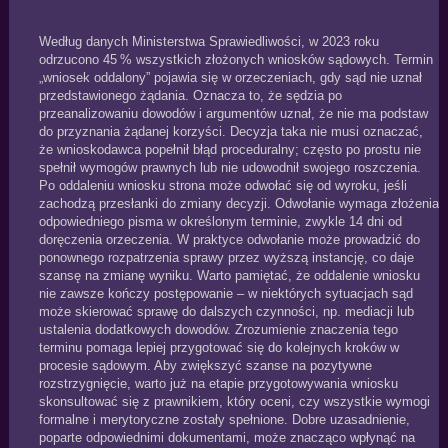
Według danych Ministerstwa Sprawiedliwości, w 2023 roku
odrzucono 45 % wszystkich złożonych wniosków sądowych. Termin
„wniosek oddalony” pojawia się w orzeczeniach, gdy sąd nie uznał
przedstawionego żądania. Oznacza to, że sędzia po
przeanalizowaniu dowodów i argumentów uznał, że nie ma podstaw
do przyznania żądanej korzyści. Decyzja taka nie musi oznaczać,
że wnioskodawca popełnił błąd proceduralny; często po prostu nie
spełnił wymogów prawnych lub nie udowodnił swojego roszczenia.
Po oddaleniu wniosku strona może odwołać się od wyroku, jeśli
zachodzą przesłanki do zmiany decyzji. Odwołanie wymaga złożenia
odpowiedniego pisma w określonym terminie, zwykle 14 dni od
doręczenia orzeczenia. W praktyce odwołanie może prowadzić do
ponownego rozpatrzenia sprawy przez wyższą instancję, co daje
szansę na zmianę wyniku. Warto pamiętać, że oddalenie wniosku
nie zawsze kończy postępowanie – w niektórych sytuacjach sąd
może skierować sprawę do dalszych czynności, np. mediacji lub
ustalenia dodatkowych dowodów. Zrozumienie znaczenia tego
terminu pomaga lepiej przygotować się do kolejnych kroków w
procesie sądowym. Aby zwiększyć szanse na pozytywne
rozstrzygnięcie, warto już na etapie przygotowywania wniosku
skonsultować się z prawnikiem, który oceni, czy wszystkie wymogi
formalne i merytoryczne zostały spełnione. Dobre uzasadnienie,
poparte odpowiednimi dokumentami, może znacząco wpłynąć na