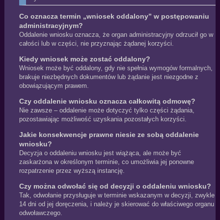
Co oznacza termin „wniosek oddalony” w postępowaniu
administracyjnym?
Oddalenie wniosku oznacza, że organ administracyjny odrzucił go w
całości lub w części, nie przyznając żądanej korzyści.
Kiedy wniosek może zostać oddalony?
Wniosek może być oddalony, gdy nie spełnia wymogów formalnych,
brakuje niezbędnych dokumentów lub żądanie jest niezgodne z
obowiązującym prawem.
Czy oddalenie wniosku oznacza całkowitą odmowę?
Nie zawsze – oddalenie może dotyczyć tylko części żądania,
pozostawiając możliwość uzyskania pozostałych korzyści.
Jakie konsekwencje prawne niesie ze sobą oddalenie
wniosku?
Decyzja o oddaleniu wniosku jest wiążąca, ale może być
zaskarżona w określonym terminie, co umożliwia jej ponowne
rozpatrzenie przez wyższą instancję.
Czy można odwołać się od decyzji o oddaleniu wniosku?
Tak, odwołanie przysługuje w terminie wskazanym w decyzji, zwykle
14 dni od jej doręczenia, i należy je skierować do właściwego organu
odwoławczego.