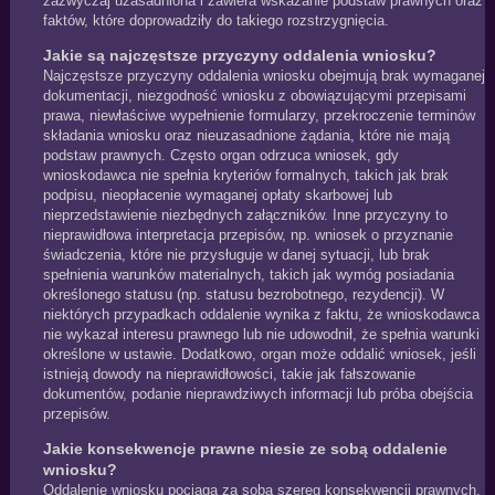
zazwyczaj uzasadniona i zawiera wskazanie podstaw prawnych oraz
faktów, które doprowadziły do takiego rozstrzygnięcia.
Jakie są najczęstsze przyczyny oddalenia wniosku?
Najczęstsze przyczyny oddalenia wniosku obejmują brak wymaganej
dokumentacji, niezgodność wniosku z obowiązującymi przepisami
prawa, niewłaściwe wypełnienie formularzy, przekroczenie terminów
składania wniosku oraz nieuzasadnione żądania, które nie mają
podstaw prawnych. Często organ odrzuca wniosek, gdy
wnioskodawca nie spełnia kryteriów formalnych, takich jak brak
podpisu, nieopłacenie wymaganej opłaty skarbowej lub
nieprzedstawienie niezbędnych załączników. Inne przyczyny to
nieprawidłowa interpretacja przepisów, np. wniosek o przyznanie
świadczenia, które nie przysługuje w danej sytuacji, lub brak
spełnienia warunków materialnych, takich jak wymóg posiadania
określonego statusu (np. statusu bezrobotnego, rezydencji). W
niektórych przypadkach oddalenie wynika z faktu, że wnioskodawca
nie wykazał interesu prawnego lub nie udowodnił, że spełnia warunki
określone w ustawie. Dodatkowo, organ może oddalić wniosek, jeśli
istnieją dowody na nieprawidłowości, takie jak fałszowanie
dokumentów, podanie nieprawdziwych informacji lub próba obejścia
przepisów.
Jakie konsekwencje prawne niesie ze sobą oddalenie
wniosku?
Oddalenie wniosku pociąga za sobą szereg konsekwencji prawnych,