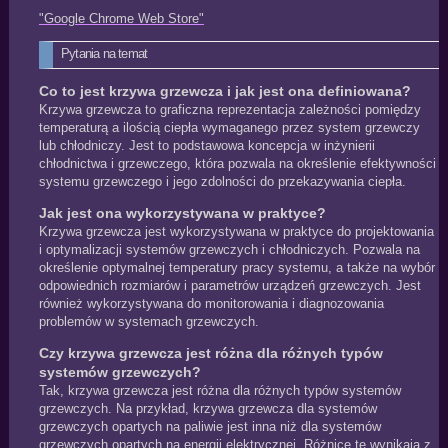
"Google Chrome Web Store"
Pytania na temat
Co to jest krzywa grzewcza i jak jest ona definiowana?
Krzywa grzewcza to graficzna reprezentacja zależności pomiędzy
temperaturą a ilością ciepła wymaganego przez system grzewczy
lub chłodniczy. Jest to podstawowa koncepcja w inżynierii
chłodnictwa i grzewczego, która pozwala na określenie efektywności
systemu grzewczego i jego zdolności do przekazywania ciepła.
Jak jest ona wykorzystywana w praktyce?
Krzywa grzewcza jest wykorzystywana w praktyce do projektowania
i optymalizacji systemów grzewczych i chłodniczych. Pozwala na
określenie optymalnej temperatury pracy systemu, a także na wybór
odpowiednich rozmiarów i parametrów urządzeń grzewczych. Jest
również wykorzystywana do monitorowania i diagnozowania
problemów w systemach grzewczych.
Czy krzywa grzewcza jest różna dla różnych typów
systemów grzewczych?
Tak, krzywa grzewcza jest różna dla różnych typów systemów
grzewczych. Na przykład, krzywa grzewcza dla systemów
grzewczych opartych na paliwie jest inna niż dla systemów
grzewczych opartych na energii elektrycznej. Różnice te wynikają z