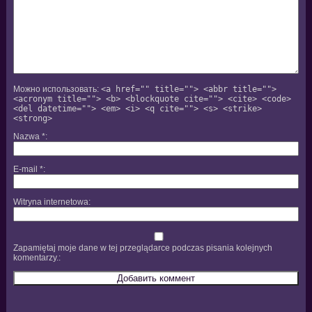
Можно использовать:
<a href="" title=""> <abbr title="">
<acronym title=""> <b> <blockquote cite=""> <cite> <code>
<del datetime=""> <em> <i> <q cite=""> <s> <strike>
<strong>
Nazwa
*
E-mail
*
Witryna internetowa
Zapamiętaj moje dane w tej przeglądarce podczas pisania kolejnych
komentarzy.