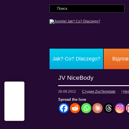
Jak? Co? Dlaczego?
Відпов
JV NiceBody
28.09.2012
Студия ZooTemplate
|
Не
Spread the love