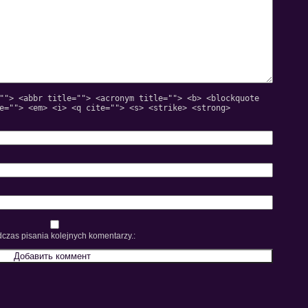
""> <abbr title=""> <acronym title=""> <b> <blockquote
e=""> <em> <i> <q cite=""> <s> <strike> <strong>
czas pisania kolejnych komentarzy.