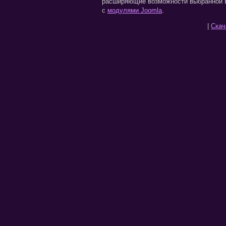
расширяющие возможности выбранной В
с
модулями Joomla
.
|
Скача