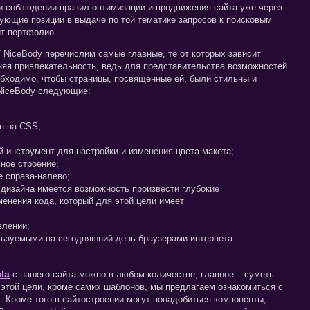
 соблюдении правил оптимизации и продвижения сайта уже через
ующие позиции в выдаче по той тематике запросов к поисковым
йт портфолио.
 NiceBody перечислим самые главные, те от которых зависит
няя привлекательность, ведь для представительства возможностей
обходимо, чтобы страницы, посвященные ей, были стильны и
NiceBody следующие:
н на CSS;
 инструмент для настройки и изменения цвета макета;
ное строение;
 справа-налево;
 дизайна имеется возможность произвести глубокие
менения кода, который для этой цели имеет
влении;
ьзуемыми на сегодняшний день браузерами интернета.
la
с нашего сайта можно в любом количестве, главное – суметь
 этой цели, кроме самих шаблонов, мы предлагаем ознакомиться с
. Кроме того в сайтостроении могут понадобиться компоненты,