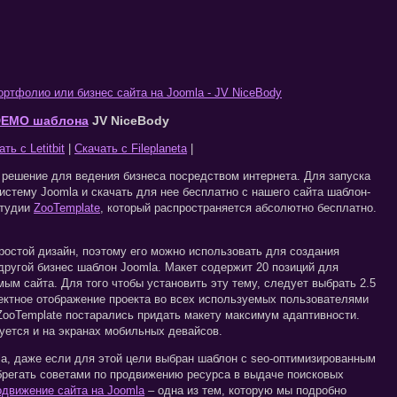
EMO шаблона
JV NiceBody
ть с Letitbit
|
Скачать с Fileplaneta
|
 решение для ведения бизнеса посредством интернета. Для запуска
систему Joomla и скачать для нее бесплатно с нашего сайта шаблон-
студии
ZooTemplate
, который распространяется абсолютно бесплатно.
ростой дизайн, поэтому его можно использовать для создания
 другой бизнес шаблон Joomla. Макет содержит 20 позиций для
м сайта. Для того чтобы установить эту тему, следует выбрать 2.5
ектное отображение проекта во всех используемых пользователями
 ZooTemplate постарались придать макету максимум адаптивности.
уется и на экранах мобильных девайсов.
la, даже если для этой цели выбран шаблон с seo-оптимизированным
ебрегать советами по продвижению ресурса в выдаче поисковых
движение сайта на Joomla
– одна из тем, которую мы подробно