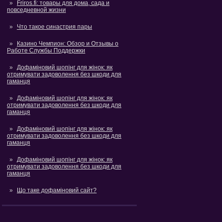
Friros.fi: товары для дома, сада и
повседневной жизни
Что такое синастрия пары
Казино Чемпион: Обзор и Отзывы о
Работе Службы Поддержки
Дофаміновий шопінг для жінок: як
отримувати задоволення без шкоди для
гаманця
Дофаміновий шопінг для жінок: як
отримувати задоволення без шкоди для
гаманця
Дофаміновий шопінг для жінок: як
отримувати задоволення без шкоди для
гаманця
Дофаміновий шопінг для жінок: як
отримувати задоволення без шкоди для
гаманця
Що таке дофаміновий сайт?