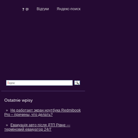
Відгуки
Яндекс-поиск
❓ 💬
Ostatnie wpisy
Не работает экран ноутбука Redmibook
Pro – причины, что делать?
Евакуація авто після ДТП Рівне —
терміновий евакуатор 24/7