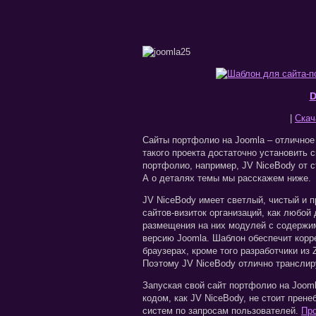
D
|
Скача
Сайты портфолио на Joomla – отличное
такого проекта достаточно установить 
портфолио, например, JV NiceBody от 
А о деталях темы мы расскажем ниже.
JV NiceBody имеет светлый, чистый и п
сайтов-визиток организаций, как любой
размещения на них модулей с содержимы
версию Joomla. Шаблон обеспечит корр
браузерах, кроме того разработчики из
Поэтому JV NiceBody отлично транслир
Запуская свой сайт портфолио на Joom
кодом, как JV NiceBody, не стоит прен
систем по запросам пользователей.
Про