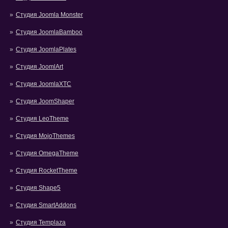
Студия Joomla Monster
Студия JoomlaBamboo
Студия JoomlaPlates
Студия JoomlArt
Студия JoomlaXTC
Студия JoomShaper
Студия LeoTheme
Студия MojoThemes
Студия OmegaTheme
Студия RocketTheme
Студия Shape5
Студия SmartAddons
Студия Templaza