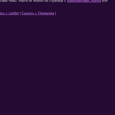
ами темы. Найти их можно на странице с
компонентами Joomla
или
ть с Letitbit
|
Скачать с Fileplaneta
|