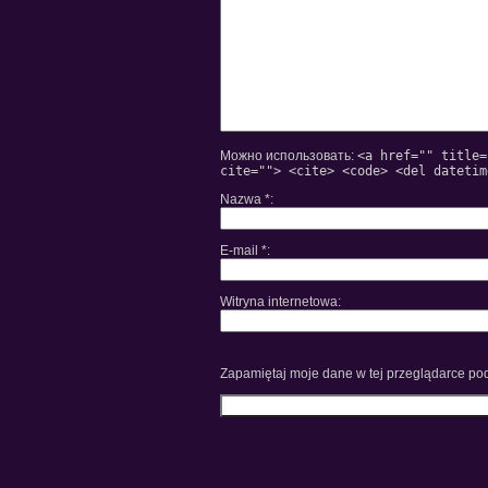
Можно использовать:
<a href="" title=
cite=""> <cite> <code> <del datetim
Nazwa
*
E-mail
*
Witryna internetowa
Zapamiętaj moje dane w tej przeglądarce pod