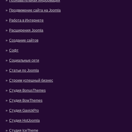
Познавательная информация
Продвижение сайта на Joomla
Работа в Интернете
Расширения Joomla
Создание сайтов
Софт
Социальные сети
Статьи по Joomla
Строим успешный бизнес
Студия BonusThemes
Студия BowThemes
Студия GavickPro
Студия HotJoomla
Студия IceTheme