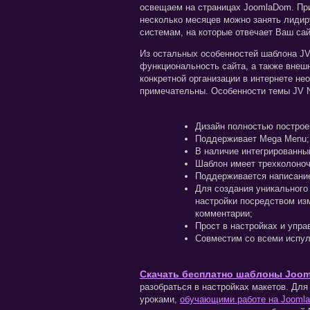
освещаем на страницах JoomlaDom. При
несколько месяцев можно занять лидир
системам, на которые отвечает Ваш са
Из остальных особенностей шаблона JV
функциональность сайта, а также внеш
конкретной организации в интернете не
примечательны. Особенности темы JV 
Дизайн полностью построе
Поддерживает Mega Menu;
В наличие интегрированный
Шаблон имеет трехколоноч
Поддерживается написание
Для создания уникального
настройки посредством из
комментарии;
Прост в настройках и упра
Совместим со всеми испул
Скачать бесплатно шаблоны Joom
разобраться в настройках макетов. Для
уроками,
обучающими работе на Joomla