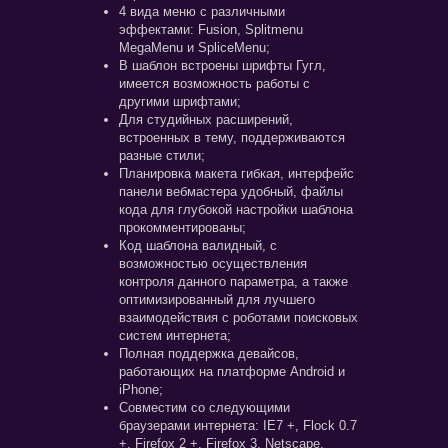
4 вида меню с различными
эффектами: Fusion, Splitmenu
MegaMenu и SpliceMenu;
В шаблон встроены шрифты Гугл,
имеется возможность работы с
другими шрифтами;
Для студийных расширений,
встроенных в тему, поддерживаются
разные стили;
Планировка макета гибкая, интерфейс
панели вебмастера удобный, файлы
кода для глубокой настройки шаблона
прокомментированы;
Код шаблона валидный, с
возможностью осуществления
контроля данного параметра, а также
оптимизированный для лучшего
взаимодействия с роботами поисковых
систем интернета;
Полная поддержка девайсов,
работающих на платформе Android и
iPhone;
Совместим со следующими
браузерами интернета: IE7 +, Flock 0.7
+, Firefox 2 +, Firefox 3, Netscape,