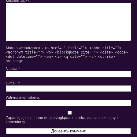
Комментарий
Можно использовать:
<a href="" title=""> <abbr title="">
<acronym title=""> <b> <blockquote cite=""> <cite> <code>
<del datetime=""> <em> <i> <q cite=""> <s> <strike>
<strong>
Nazwa
*
E-mail
*
Witryna internetowa
Zapamiętaj moje dane w tej przeglądarce podczas pisania kolejnych
komentarzy.