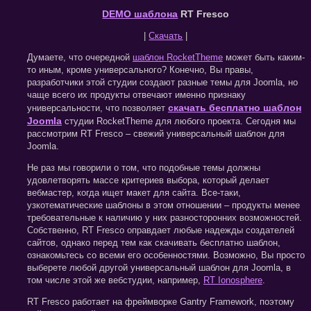
DEMO шаблона
RT Fresco
|
Скачать
|
Думаете, что очередной
шаблон RocketTheme
может быть каким-
то иным, кроме универсального? Конечно, Вы правы,
разработчики этой студии создают разные темы для Joomla, но
чаще всего их продукты отвечают именно признаку
скачать бесплатно шаблон
универсальности, что позволяет
Joomla
студии RocketTheme для любого проекта. Сегодня мы
рассмотрим RT Fresco – свежий универсальный шаблон для
Joomla.
Не раз мы говорили о том, что подобные темы должны
удовлетворять массе критериев выбора, который делает
вебмастер, когда ищет макет для сайта. Все-таки,
узкотематические шаблоны в этом отношении – продукты менее
требовательные к наличию у них разносторонних возможностей.
Собственно, RT Fresco оправдает любые надежды создателей
сайтов, однако перед тем как скачивать бесплатно шаблон,
ознакомьтесь со всеми его особенностями. Возможно, Вы просто
выберете любой другой универсальный шаблон для Joomla, в
том числе этой же вебстудии, например,
RT Ionosphere
.
RT Fresco работает на фреймворке Gantry Framework, поэтому