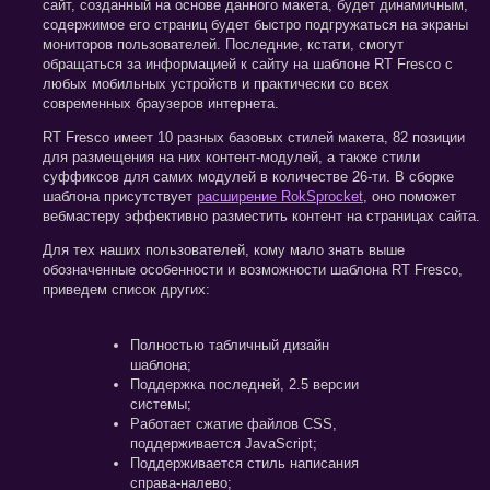
сайт, созданный на основе данного макета, будет динамичным,
содержимое его страниц будет быстро подгружаться на экраны
мониторов пользователей. Последние, кстати, смогут
обращаться за информацией к сайту на шаблоне RT Fresco с
любых мобильных устройств и практически со всех
современных браузеров интернета.
RT Fresco имеет 10 разных базовых стилей макета, 82 позиции
для размещения на них контент-модулей, а также стили
суффиксов для самих модулей в количестве 26-ти. В сборке
шаблона присутствует
расширение RokSprocket
, оно поможет
вебмастеру эффективно разместить контент на страницах сайта.
Для тех наших пользователей, кому мало знать выше
обозначенные особенности и возможности шаблона RT Fresco,
приведем список других:
Полностью табличный дизайн
шаблона;
Поддержка последней, 2.5 версии
системы;
Работает сжатие файлов CSS,
поддерживается JavaScript;
Поддерживается стиль написания
справа-налево;