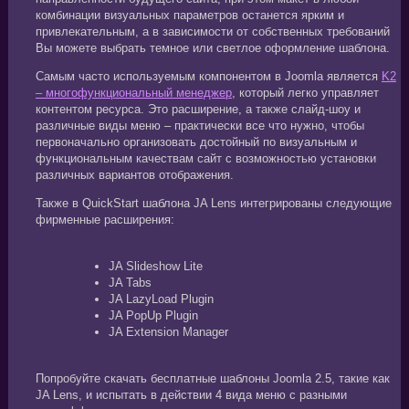
комбинации визуальных параметров останется ярким и
привлекательным, а в зависимости от собственных требований
Вы можете выбрать темное или светлое оформление шаблона.
Самым часто используемым компонентом в Joomla является
K2
– многофункциональный менеджер
, который легко управляет
контентом ресурса. Это расширение, а также слайд-шоу и
различные виды меню – практически все что нужно, чтобы
первоначально организовать достойный по визуальным и
функциональным качествам сайт с возможностью установки
различных вариантов отображения.
Также в QuickStart шаблона JA Lens интегрированы следующие
фирменные расширения:
JA Slideshow Lite
JA Tabs
JA LazyLoad Plugin
JA PopUp Plugin
JA Extension Manager
Попробуйте скачать бесплатные шаблоны Joomla 2.5, такие как
JA Lens, и испытать в действии 4 вида меню с разными