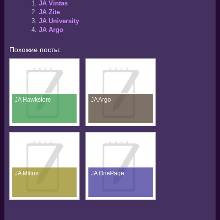
JA Vintas
JA Zite
JA University
JA Argo
Похожие посты:
JA Hawkstore
JA Argo
JA Mitius
JA OnePage