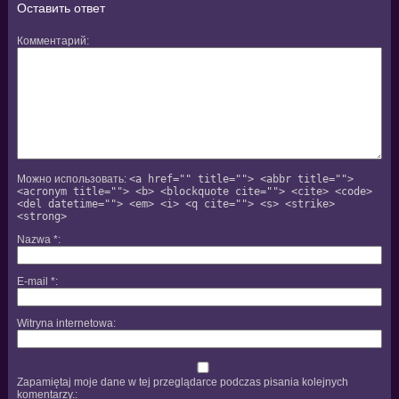
Оставить ответ
Комментарий
Можно использовать:
<a href="" title=""> <abbr title="">
<acronym title=""> <b> <blockquote cite=""> <cite> <code>
<del datetime=""> <em> <i> <q cite=""> <s> <strike>
<strong>
Nazwa
*
E-mail
*
Witryna internetowa
Zapamiętaj moje dane w tej przeglądarce podczas pisania kolejnych
komentarzy.