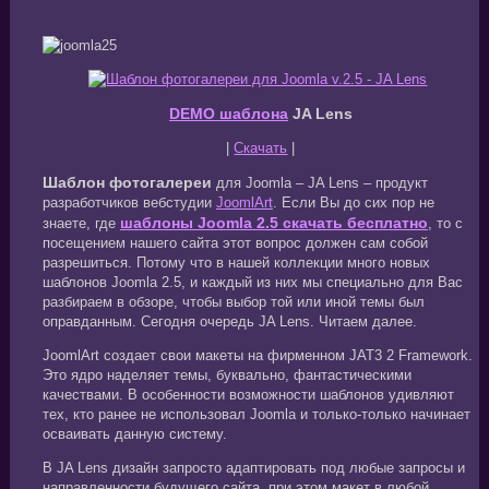
DEMO шаблона
JA Lens
|
Скачать
|
Шаблон фотогалереи
для Joomla – JA Lens – продукт
разработчиков вебстудии
JoomlArt
. Если Вы до сих пор не
шаблоны Joomla 2.5 скачать бесплатно
знаете, где
, то с
посещением нашего сайта этот вопрос должен сам собой
разрешиться. Потому что в нашей коллекции много новых
шаблонов Joomla 2.5, и каждый из них мы специально для Вас
разбираем в обзоре, чтобы выбор той или иной темы был
оправданным. Сегодня очередь JA Lens. Читаем далее.
JoomlArt создает свои макеты на фирменном JAT3 2 Framework.
Это ядро наделяет темы, буквально, фантастическими
качествами. В особенности возможности шаблонов удивляют
тех, кто ранее не использовал Joomla и только-только начинает
осваивать данную систему.
В JA Lens дизайн запросто адаптировать под любые запросы и
направленности будущего сайта, при этом макет в любой