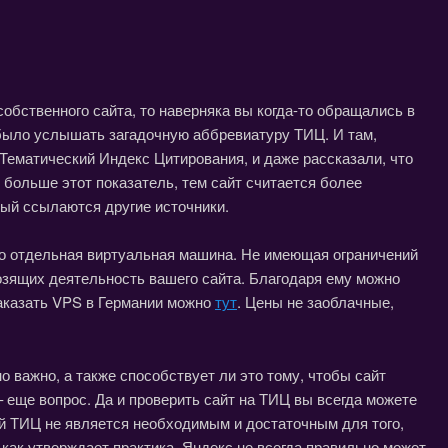
обственного сайта, то наверняка вы когда-то обращались в
 было услышать загадочную аббревиатуру ТИЦ. И там,
– Тематический Индекс Цитирования, и даже рассказали, что
м больше этот показатель, тем сайт считается более
рый ссылаются другие источники.
о отдельная виртуальная машина. Не имеющая ограничений
озящих деятельность вашего сайта. Благодаря ему можно
Заказать VPS в Германии можно
тут
. Цены не заоблачные,
о важно, а также способствует ли это тому, чтобы сайт
 еще вопрос. Да и проверить сайт на ТИЦ вы всегда можете
й ТИЦ не является необходимым и достаточным для того,
 как утверждает практика, Яндекс не всегда правильно может