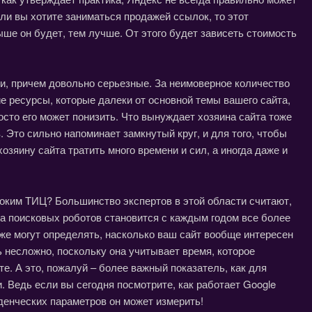
ли вы хотите заниматься продажей ссылок, то этот
ыше он будет, тем лучше. От этого будет зависеть стоимость
ни, причем довольно серьезные. За неимоверное количество
е ресурсы, которые далеки от основной темы вашего сайта,
осто его может понизить. Что вынуждает хозяина сайта тоже
. Это сильно напоминает замкнутый круг, и для того, чтобы
озяину сайта тратить много времени и сил, а иногда даже и
соким ТИЦ? Большинство экспертов в этой области считают,
та поисковых роботов становится с каждым годом все более
аже могут определять, насколько ваш сайт вообще интересен
 несложно, поскольку она учитывает время, которое
е. А это, пожалуй – более важный показатель, как для
и. Ведь если вы сегодня посмотрите, как работает Google
веденческих параметров он может измерить!