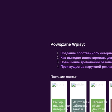
Powiązane Wpisy:
Создание собственного интерне
Как выгодно инвестировать де
Повышение требований безопас
Преимущества наружной рекл
Похожие посты:
Выбор
Изготовление
Термінали
идеального
сайтов на
збору
интернет-
заказ в
даних від