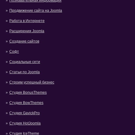
Познавательная информация
Продвижение сайта на Joomla
Работа в Интернете
Расширения Joomla
Создание сайтов
Софт
Социальные сети
Статьи по Joomla
Строим успешный бизнес
Студия BonusThemes
Студия BowThemes
Студия GavickPro
Студия HotJoomla
Студия IceTheme