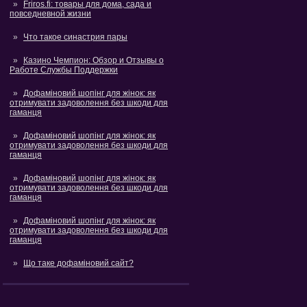
Friros.fi: товары для дома, сада и
повседневной жизни
Что такое синастрия пары
Казино Чемпион: Обзор и Отзывы о
Работе Службы Поддержки
Дофаміновий шопінг для жінок: як
отримувати задоволення без шкоди для
гаманця
Дофаміновий шопінг для жінок: як
отримувати задоволення без шкоди для
гаманця
Дофаміновий шопінг для жінок: як
отримувати задоволення без шкоди для
гаманця
Дофаміновий шопінг для жінок: як
отримувати задоволення без шкоди для
гаманця
Що таке дофаміновий сайт?