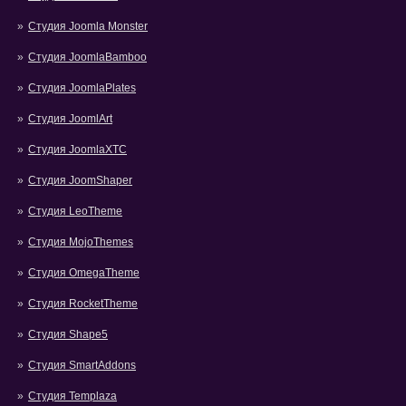
Студия Joomla Monster
Студия JoomlaBamboo
Студия JoomlaPlates
Студия JoomlArt
Студия JoomlaXTC
Студия JoomShaper
Студия LeoTheme
Студия MojoThemes
Студия OmegaTheme
Студия RocketTheme
Студия Shape5
Студия SmartAddons
Студия Templaza