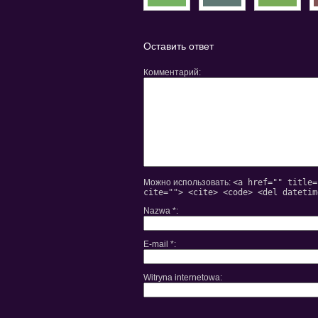
магазина
Хмельницком
бренду
спортивных
Honeywell
товаров
- огляд
Оставить ответ
Комментарий
Можно использовать:
<a href="" title=
cite=""> <cite> <code> <del datetim
Nazwa
*
E-mail
*
Witryna internetowa