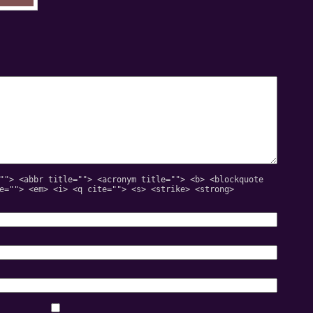
эффективность
""> <abbr title=""> <acronym title=""> <b> <blockquote
e=""> <em> <i> <q cite=""> <s> <strike> <strong>