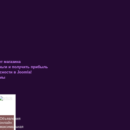
т магазина
ньги и получить прибыль
ности в Joomla!
амы
Объявления
онлайн:
максимальная