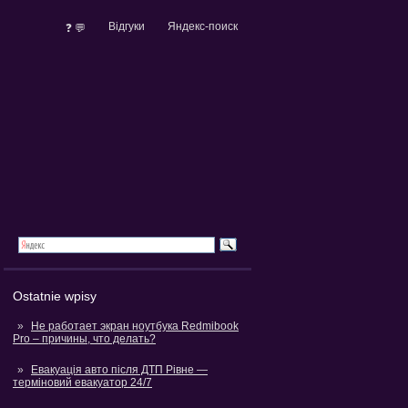
Відгуки
Яндекс-поиск
❓ 💬
Ostatnie wpisy
Не работает экран ноутбука Redmibook
Pro – причины, что делать?
Евакуація авто після ДТП Рівне —
терміновий евакуатор 24/7