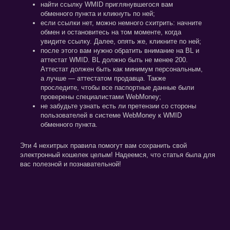
найти ссылку WMID приглянувшегося вам
обменного пункта и кликнуть по ней;
если ссылки нет, можно немного схитрить: начните
обмен и остановитесь на том моменте, когда
увидите ссылку. Далее, опять же, кликните по ней;
после этого вам нужно обратить внимание на BL и
аттестат WMID. BL должно быть не менее 200.
Аттестат должен быть как минимум персональным,
а лучше — аттестатом продавца. Также
проследите, чтобы все паспортные данные были
проверены специалистами WebMoney;
не забудьте узнать есть ли претензии со стороны
пользователей в системе WebMoney к WMID
обменного пункта.
Эти 4 нехитрых правила помогут вам сохранить свой
электронный кошелек целым! Надеемся, что статья была для
вас полезной и познавательной!