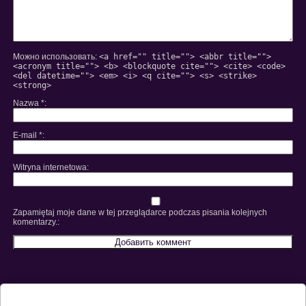
Можно использовать:
<a href="" title=""> <abbr title="">
<acronym title=""> <b> <blockquote cite=""> <cite> <code>
<del datetime=""> <em> <i> <q cite=""> <s> <strike>
<strong>
Nazwa
*
E-mail
*
Witryna internetowa
Zapamiętaj moje dane w tej przeglądarce podczas pisania kolejnych
komentarzy.