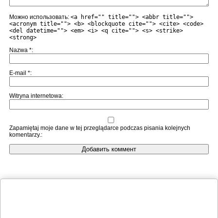
Можно использовать:
<a href="" title=""> <abbr title="">
<acronym title=""> <b> <blockquote cite=""> <cite> <code>
<del datetime=""> <em> <i> <q cite=""> <s> <strike>
<strong>
Nazwa
*
E-mail
*
Witryna internetowa
Zapamiętaj moje dane w tej przeglądarce podczas pisania kolejnych
komentarzy.