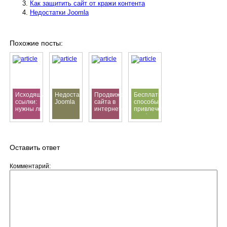
Как защитить сайт от кражи контента
Недостатки Joomla
Похожие посты:
Исходящие
Недостатки
Продвижение
Бесплатные
ссылки:
Joomla
сайта в
способы
нужны ли
интернете
привлечения
они и как
трафика
их ставить
Оставить ответ
Комментарий