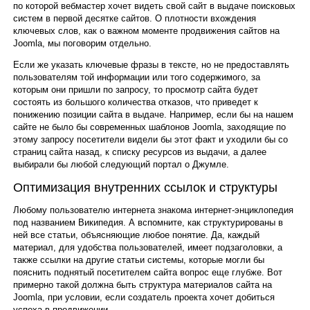
по которой вебмастер хочет видеть свой сайт в выдаче поисковых
систем в первой десятке сайтов. О плотности вхождения
ключевых слов, как о важном моменте продвижения сайтов на
Joomla, мы поговорим отдельно.
Если же указать ключевые фразы в тексте, но не предоставлять
пользователям той информации или того содержимого, за
которым они пришли по запросу, то просмотр сайта будет
состоять из большого количества отказов, что приведет к
понижению позиции сайта в выдаче. Например, если бы на нашем
сайте не было бы современных шаблонов Joomla, заходящие по
этому запросу посетители видели бы этот факт и уходили бы со
страниц сайта назад, к списку ресурсов из выдачи, а далее
выбирали бы любой следующий портал о Джумле.
Оптимизация внутренних ссылок и структуры
Любому пользователю интернета знакома интернет-энциклопедия
под названием Википедия. А вспомните, как структурированы в
ней все статьи, объясняющие любое понятие. Да, каждый
материал, для удобства пользователей, имеет подзаголовки, а
также ссылки на другие статьи системы, которые могли бы
пояснить поднятый посетителем сайта вопрос еще глубже. Вот
примерно такой должна быть структура материалов сайта на
Joomla, при условии, если создатель проекта хочет добиться
успеха в продвижении.