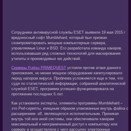
Сотрудники антивирусной службы ESET выявили 19 мая 2015 г
вредоносный софт Mumblehard, который был призван
скомпрометировать мощные компьютерные сервера,
управляемые Linux и BSD. Его разработала команда хакеров,
использовавшая ряд сложных технологий для маскирования
утилиты и производимых ею действий.
Серверы Fujitsu PRIMEQUEST
устояли против атаки данного
приложения, но менее мощное оборудование капитулировало
перед напором вируса. Проблема усложняется еще и тем, что
судя по статистической информации, собранной аналитической
службой ESET, программа успешно функционировала на
протяжении последних 6 лет.
Как установили эксперты, элементы программы Mumblehard –
это Perl-скрипты, изящным образом упакованные внутрь файла с
расширением .elf, являющегося исполнительным. Проникая
внутрь той или иной системы, они обеспечивали хакерам
максимальный и неограниченный доступ к компьютеру или
серверу и осуществляли с него рассылку электронных