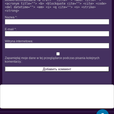
Можно использовать:
<a href="" title=""> <abbr title="">
<acronym title=""> <b> <blockquote cite=""> <cite> <code>
<del datetime=""> <em> <i> <q cite=""> <s> <strike>
<strong>
Nazwa
*
E-mail
*
Witryna internetowa
Zapamiętaj moje dane w tej przeglądarce podczas pisania kolejnych
komentarzy.