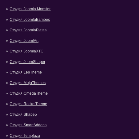
Студия Joomla Monster
Студия JoomlaBamboo
Студия JoomlaPlates
Студия JoomlArt
Студия JoomlaXTC
Студия JoomShaper
Студия LeoTheme
Студия MojoThemes
Студия OmegaTheme
Студия RocketTheme
Студия Shape5
Студия SmartAddons
Студия Templaza