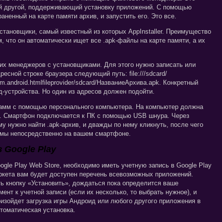
й другой, поддерживающий установку приложений. С помощью
ненный на карте памяти архив, и запустить его. Это все.
становщики, самый известный из которых AppInstaller. Преимущество
, что он автоматически ищет все .apk-файлы на карте памяти, а их
ких менеджеров с установщиками. Для этого нужно записать или
ресной строке браузера следующий путь: file:///sdcard/
m.android.htmlfileprovider/sdcard/НазваниеАрхива.apk. Конкретный
д-устройства. Но один из адресов должен подойти.
рамм с помощью персонального компьютера. На компьютер должна
K. Смартфон подключается к ПК с помощью USB шнура. Через
 нужно найти .apk-архив, и дважды по нему кликнуть, после чего
ммы непосредственно на вашем смартфоне.
 Google Play
gle Play Web Store, необходимо иметь учетную запись в Google Play
аркета вам будет доступен перечень всевозможных приложений.
ь кнопку «Установить», дождаться пока определится ваше
ент к учетной записи (если их несколько, то выбрать нужное), и
роизойдет загрузка игры Андроид или любого другого приложения в
томатическая установка.