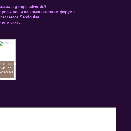
клама в google adwords?
опросы цены на компьютерном форуме
 рассылок Sendpulse
ного сайта
Квартиры
бизнес-
класса в
Сочи:
ля
купить
выгодно у
моря