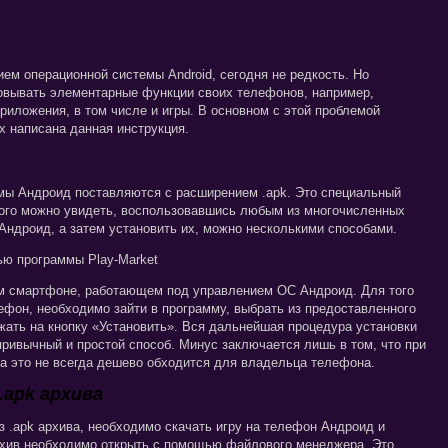
м операционной системы Android, сегодня не редкость. Но
овывать элементарные функции своих телефонов, например,
риложения, в том числе и игры. В основном с этой проблемой
х написана данная инструкция.
ы Андроид поставляются с расширением .apk. Это специальный
рого можно увидеть, воспользовавшись любым из многочисленных
Андроид, а затем установить их, можно несколькими способами.
ью программы Play-Market
ом смартфоне, работающем под управлением ОС Андроид. Для того
лефон, необходимо зайти в программу, выбрать из предоставленного
жать на кнопку «Установить». Вся дальнейшая процедура установки
привычный и простой способ. Минус заключается лишь в том, что при
 а это не всегда дешево обходится для владельца телефона.
.apk архива
з .apk архива, необходимо скачать игру на телефон Андроид и
архив необходимо открыть с помощью файлового менеджера. Это