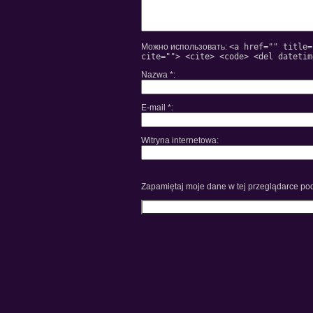
Можно использовать:
<a href="" title=
cite=""> <cite> <code> <del datetim
Nazwa
*
E-mail
*
Witryna internetowa
Zapamiętaj moje dane w tej przeglądarce pod