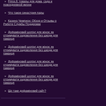
Friros.fi: товары для дома, сада и
повседневной жизни
Что такое синастрия пары
Казино Чемпион: Обзор и Отзывы о
Работе Службы Поддержки
Дофаміновий шопінг для жінок: як
отримувати задоволення без шкоди для
гаманця
Дофаміновий шопінг для жінок: як
отримувати задоволення без шкоди для
гаманця
Дофаміновий шопінг для жінок: як
отримувати задоволення без шкоди для
гаманця
Дофаміновий шопінг для жінок: як
отримувати задоволення без шкоди для
гаманця
Що таке дофаміновий сайт?