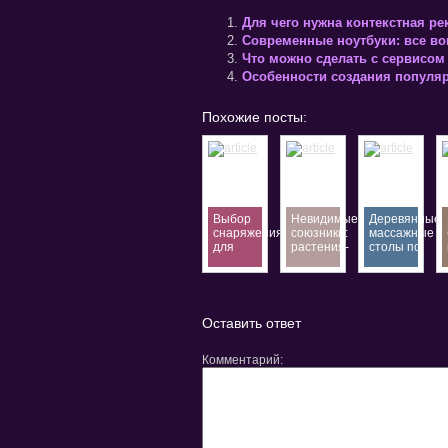
Для чего нужна контекстная ре
Современные ноутбуки: все в
Что можно сделать с сервисом
Особенности создания популяр
Похожие посты:
Выбор
Невидимые
Деревянные
снаряжения
союзники:
массажные
для
растения-
столы по
активного
помощники
ценам от
отдыха в
на аяваска
производите
КАНТ
ретрите в
в Москве
Перу
Оставить ответ
Комментарий