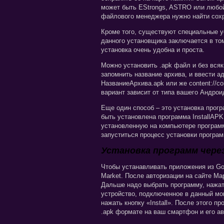
может быть EStrongs, ASTRO или любо
файлового менеджера нужно найти сохра
Кроме того, существуют специальные у
данного установщика заключается в том
установка очень удобна и проста.
Можно установить .apk файл и без вся
запомнить название архива, и ввести ад
НазваниеАрхива.apk или же content://co
вариант зависит от типа вашего Андрои
Еще один способ – это установка прог
быть установлена программа InstallAP
установленную на компьютере программу
запуститься процесс установки програ
Установка программ через
Чтобы устанавливать приложения из Goo
Market. После авторизации на сайте М
Дальше надо выбрать программу, нажат
устройство, подключенное в данный мом
нажать кнопку «Install». После этого п
.apk формате на ваш смартфон и его ав