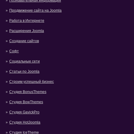
Познавательная информация
Продвижение сайта на Joomla
Работа в Интернете
Расширения Joomla
Создание сайтов
Софт
Социальные сети
Статьи по Joomla
Строим успешный бизнес
Студия BonusThemes
Студия BowThemes
Студия GavickPro
Студия HotJoomla
Студия IceTheme