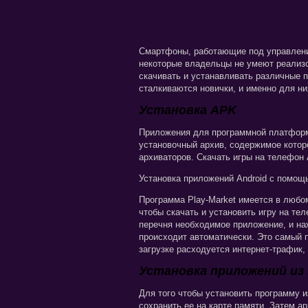
Смартфоны, работающие под управление
некоторые владельцы не умеют реализ
скачивать и устанавливать различные п
сталкиваются новички, и именно для ни
Установка APK
Приложения для программной платформ
установочный архив, содержимое кото
архиваторов. Скачать игры на телефон 
Установка приложений Android с помощ
Программа Play-Market имеется в люб
чтобы скачать и установить игру на те
перечня необходимое приложение, и на
происходит автоматически. Это самый 
загрузке расходуется интернет-трафик,
Установка приложений из 
Для того чтобы установить программу и
сохранить ее на карте памяти. Затем 