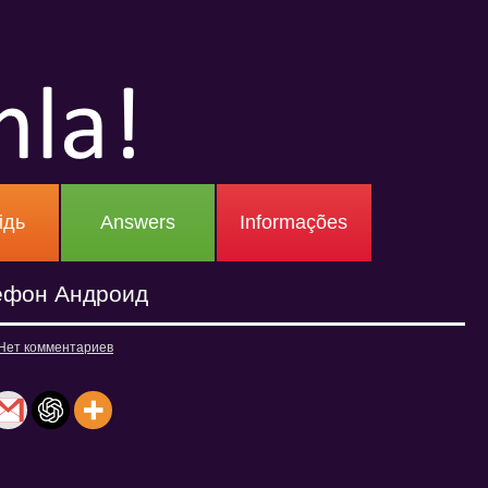
ідь
Answers
Informações
лефон Андроид
Нет комментариев