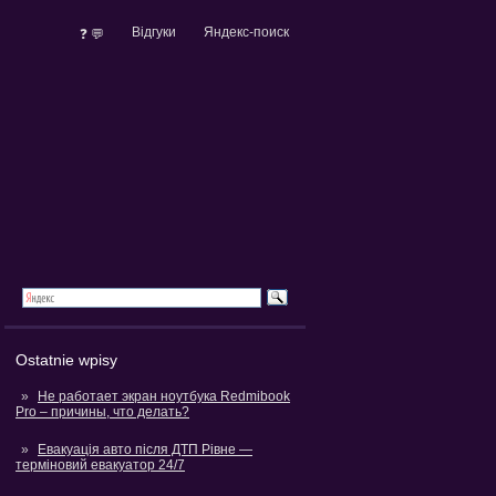
Відгуки
Яндекс-поиск
❓ 💬
Ostatnie wpisy
Не работает экран ноутбука Redmibook
Pro – причины, что делать?
Евакуація авто після ДТП Рівне —
терміновий евакуатор 24/7