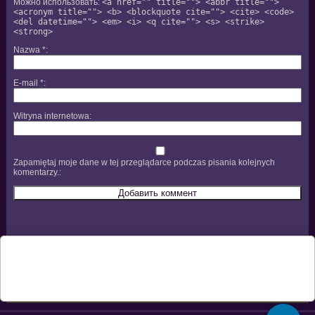
Можно использовать:
<a href="" title=""> <abbr title="">
<acronym title=""> <b> <blockquote cite=""> <cite> <code>
<del datetime=""> <em> <i> <q cite=""> <s> <strike>
<strong>
Nazwa
*
E-mail
*
Witryna internetowa
Zapamiętaj moje dane w tej przeglądarce podczas pisania kolejnych
komentarzy.