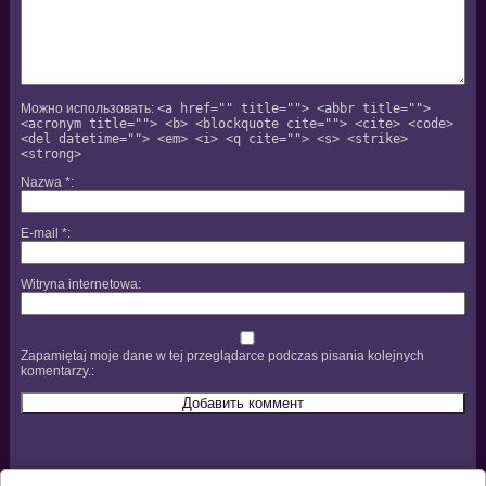
Можно использовать:
<a href="" title=""> <abbr title="">
<acronym title=""> <b> <blockquote cite=""> <cite> <code>
<del datetime=""> <em> <i> <q cite=""> <s> <strike>
<strong>
Nazwa
*
E-mail
*
Witryna internetowa
Zapamiętaj moje dane w tej przeglądarce podczas pisania kolejnych
komentarzy.