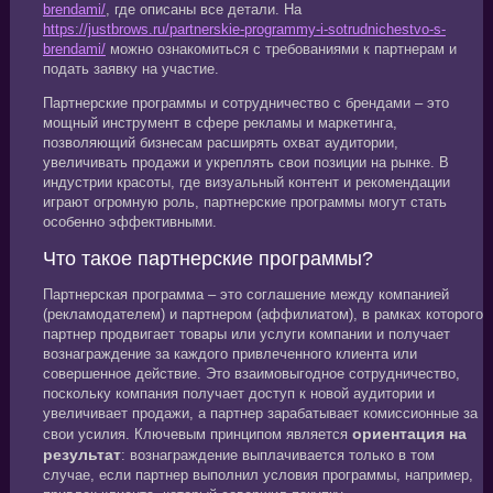
brendami/
, где описаны все детали. На
https://justbrows.ru/partnerskie-programmy-i-sotrudnichestvo-s-
brendami/
можно ознакомиться с требованиями к партнерам и
подать заявку на участие.
Партнерские программы и сотрудничество с брендами – это
мощный инструмент в сфере рекламы и маркетинга,
позволяющий бизнесам расширять охват аудитории,
увеличивать продажи и укреплять свои позиции на рынке. В
индустрии красоты, где визуальный контент и рекомендации
играют огромную роль, партнерские программы могут стать
особенно эффективными.
Что такое партнерские программы?
Партнерская программа – это соглашение между компанией
(рекламодателем) и партнером (аффилиатом), в рамках которого
партнер продвигает товары или услуги компании и получает
вознаграждение за каждого привлеченного клиента или
совершенное действие. Это взаимовыгодное сотрудничество,
поскольку компания получает доступ к новой аудитории и
увеличивает продажи, а партнер зарабатывает комиссионные за
ориентация на
свои усилия. Ключевым принципом является
результат
: вознаграждение выплачивается только в том
случае, если партнер выполнил условия программы, например,