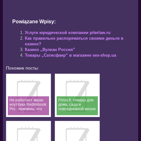
Powiązane Wpisy:
Услуги юридической компании piterlaw.ru
Как правильно распоряжаться своими деньги в
казино?
Казино „Вулкан Россия”
Товары „Сатисфаер” в магазине sex-shop.ua
Похожие посты:
Не работает экран
Friros.fi: товары для
ноутбука Redmibook
дома, сада и
Pro - причины, что
повседневной жизни
делать?