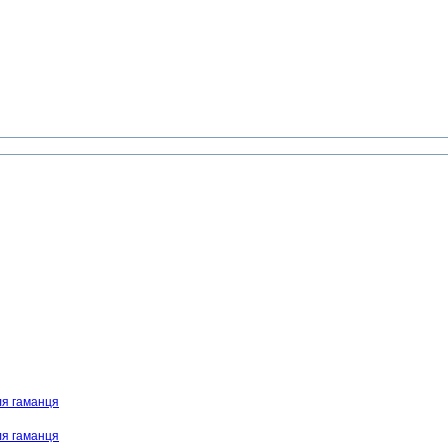
ля гаманця
ля гаманця