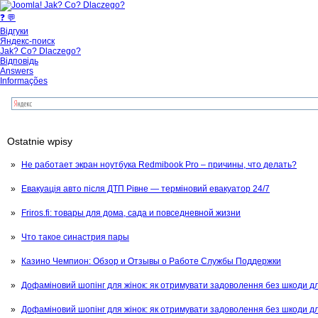
❓ 💬
Відгуки
Яндекс-поиск
Jak? Co? Dlaczego?
Відповідь
Answers
Informações
Ostatnie wpisy
Не работает экран ноутбука Redmibook Pro – причины, что делать?
Евакуація авто після ДТП Рівне — терміновий евакуатор 24/7
Friros.fi: товары для дома, сада и повседневной жизни
Что такое синастрия пары
Казино Чемпион: Обзор и Отзывы о Работе Службы Поддержки
Дофаміновий шопінг для жінок: як отримувати задоволення без шкоди д
Дофаміновий шопінг для жінок: як отримувати задоволення без шкоди д