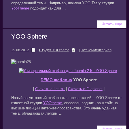
определенной темы. Например, шаблон YOO Tasty студии
YooTheme
подойдет как для …
Читать еще
YOO Sphere
19.08.2012
Студия YOOtheme
|
Нет комментариев
DEMO шаблона
YOO Sphere
|
Скачать с Letitbit
|
Скачать с Fileplanet
|
Новый августовский шаблон для презентаций – YOO Sphere от
известной студии
YOOtheme
, способен поднять ваш сайт на
высшие позиции интернет-пространства. Это очень удачная
тема, обладающая легким …