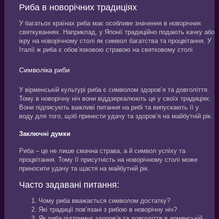
Риба в новорічних традиціях
У багатьох країнах риба має особливе значення в новорічних
святкуваннях. Наприклад, у Японії традиційно подають качку або
ікру на новорічному столі як символ багатства та процвітання. У
Італії ж риба є обов’язковою стравою на святковому столі
Символіка риби
У вірменській культурі риба є символом здоров’я та довголіття.
Тому в новорічну ніч вони віддзеркалюють це у своїх традиціях.
Вони підписують важливі питання на рибі та випускають її у
воду для того, щоб принести удачу та здоров’я на майбутній рік.
Заключні думки
Риба – це не лише смачна страва, а й символ успіху та
процвітання. Тому її присутність на новорічному столі може
приносити удачу та щастя на майбутній рік.
Часто задавані питання:
Чому риба вважається символом достатку?
Які традиції пов’язані з рибою в новорічну ніч?
Як риба підтримує здоров’я та довголіття в армянській