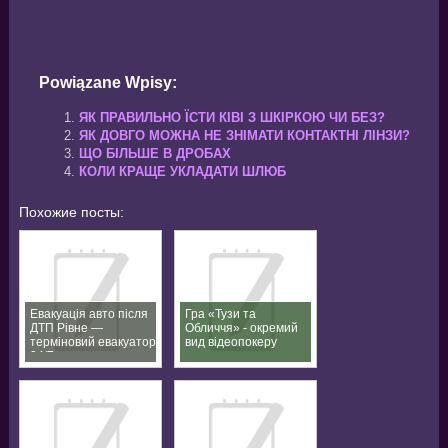
Powiązane Wpisy:
ЯК ПРАВИЛЬНО ЇСТИ КІВІ З ШКІРКОЮ ЧИ БЕЗ?
ЯК ДОВГО МОЖНА НЕ ЗНІМАТИ КОНТАКТНІ ЛІНЗИ?
ЩО БІЛЬШЕ В ДРОБАХ
КОЛИ КРАЩЕ УКЛАДАТИ ШЛЮБ
Похожие посты:
Евакуація авто після
Гра «Тузи та
ДТП Рівне —
Обличчя» - окремий
терміновий евакуатор
вид відеопокеру
24/7