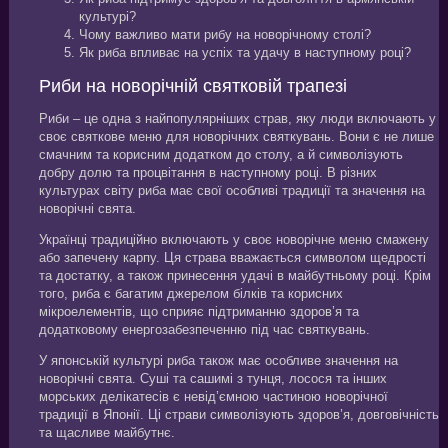
культурі?
Чому важливо мати рибу на новорічному столі?
Як риба впливає на успіх та удачу в наступному році?
Риби на новорічній святковій трапезі
Риби – це одна з найпопулярніших страв, яку люди включають у
своє святкове меню для новорічних святкувань. Вони є не лише
смачним та корисним додатком до столу, а й символізують
добру долю та процвітання в наступному році. В різних
культурах світу риба має свої особливі традиції та значення на
новорічні свята.
Українці традиційно включають у своє новорічне меню смажену
або запечену карпу. Ця страва вважається символом щедрості
та достатку, а також принесення удачі в майбутньому році. Крім
того, риба є багатим джерелом білків та корисних
мікроелементів, що сприяє підтриманню здоров’я та
додатковому енергозабезпеченню під час святкувань.
У японській культурі риба також має особливе значення на
новорічні свята. Суші та сашимі з тунця, лосося та інших
морських делікатесів є невід’ємною частиною новорічної
традиції в Японії. Ці страви символізують здоров’я, довговічність
та щасливе майбутнє.