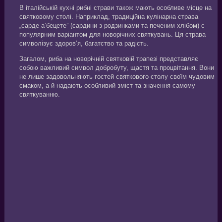
В італійській кухні рибні страви також мають особливе місце на
святковому столі. Наприклад, традиційна кулінарна страва
„сарде а’бецете” (сардини з родзинками та печеним хлібом) є
популярним варіантом для новорічних святкувань. Ця страва
символізує здоров’я, багатство та радість.
Загалом, риба на новорічній святковій трапезі представляє
собою важливий символ добробуту, щастя та процвітання. Вони
не лише задовольняють гостей святкового столу своїм чудовим
смаком, а й надають особливий зміст та значення самому
святкуванню.