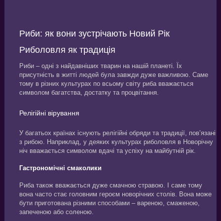
Риби: як вони зустрічають Новий Рік
Риболовля як традиція
Риби – одні з найдавніших тварин на нашій планеті. Їх
присутність в житті людей була завжди дуже важливою. Саме
тому в різних культурах по всьому світу риба вважається
символом багатства, достатку та процвітання.
Релігійні вірування
У багатьох країнах існують релігійні обряди та традиції, пов’язані
з рибою. Наприклад, у деяких культурах риболовля в Новорічну
ніч вважається символом вдачі та успіху на майбутній рік.
Гастрономічні смаколики
Риба також вважається дуже смачною стравою. І саме тому
вона часто стає головним героєм новорічних столів. Вона може
бути приготована різними способами – вареною, смаженою,
запеченою або соленою.