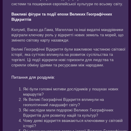
системи та поширення європейської культури по всьому світу.
Важливі фігури та події епохи Великих Географічних
Відкриттів
Колумб, Васко да Гама, Магеллан та інші видатні мандрівники
відіграли ключову роль у відкритті нових земель та морей, що
змінило світову карту назавжди.
Великі Географічні Відкриття були важливою частиною світової
історії, яка суттєво вплинула на розвиток суспільства та
торгівлі. Ці події відкрили нові горизонти для людства та
сприяли обміну ідеями та ресурсами між народами.
Питання для роздумів:
Які були головні мотиви дослідників у пошуках нових
маршрутів?
Як Великі Географічні Відкриття вплинули на
геополітичний ландшафт світу?
Які наслідки мали подорожі Великих Географічних
Відкриттів для розвитку націй та культур?
Чому деякі відкриття вважаються ключовими у світовій
історії?