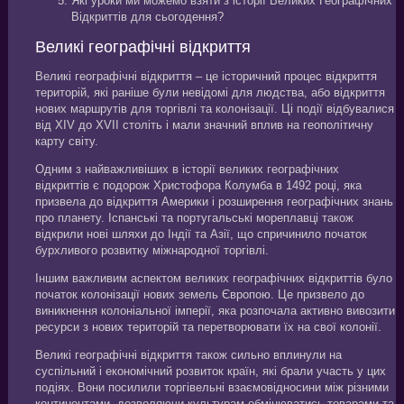
Які уроки ми можемо взяти з історії Великих Географічних
Відкриттів для сьогодення?
Великі географічні відкриття
Великі географічні відкриття – це історичний процес відкриття
територій, які раніше були невідомі для людства, або відкриття
нових маршрутів для торгівлі та колонізації. Ці події відбувалися
від XIV до XVII століть і мали значний вплив на геополітичну
карту світу.
Одним з найважливіших в історії великих географічних
відкриттів є подорож Христофора Колумба в 1492 році, яка
призвела до відкриття Америки і розширення географічних знань
про планету. Іспанські та португальські мореплавці також
відкрили нові шляхи до Індії та Азії, що спричинило початок
бурхливого розвитку міжнародної торгівлі.
Іншим важливим аспектом великих географічних відкриттів було
початок колонізації нових земель Європою. Це призвело до
виникнення колоніальної імперії, яка розпочала активно вивозити
ресурси з нових територій та перетворювати їх на свої колонії.
Великі географічні відкриття також сильно вплинули на
суспільний і економічний розвиток країн, які брали участь у цих
подіях. Вони посилили торгівельні взаємовідносини між різними
континентами, дозволяючи культурам обмінюватись товарами та