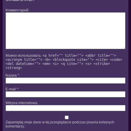
Комментарий
Можно использовать:
<a href="" title=""> <abbr title="">
<acronym title=""> <b> <blockquote cite=""> <cite> <code>
<del datetime=""> <em> <i> <q cite=""> <s> <strike>
<strong>
Nazwa
*
E-mail
*
Witryna internetowa
Zapamiętaj moje dane w tej przeglądarce podczas pisania kolejnych
komentarzy.