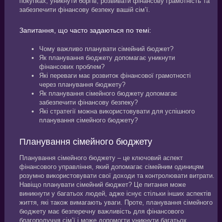
покупках, уникнути боргів, розвивати фінансову грамотність та
забезпечити фінансову безпеку вашій сім’ї.
Запитання, що часто задаються по темі:
Чому важливо планувати сімейний бюджет?
Як планування бюджету допомагає уникнути
фінансових проблем?
Які переваги має розвиток фінансової грамотності
через планування бюджету?
Як планування сімейного бюджету допомагає
забезпечити фінансову безпеку?
Які стратегії можна використовувати для успішного
планування сімейного бюджету?
Планування сімейного бюджету
Планування сімейного бюджету – це ключовий аспект
фінансового управління, який допомагає сімейним одиницям
розумно використовувати свої доходи та контролювати витрати.
Навіщо планувати сімейний бюджет? Це питання може
виникнути у багатьох людей, адже існує стільки інших аспектів
життя, які також вимагають уваги. Проте, планування сімейного
бюджету має безперечну важливість для фінансового
благополуччя сім’ї і може допомогти уникнути багатьох