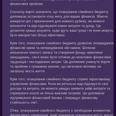
фінансових проблем.
Спочатку варто зазначити, що планування сімейного бюджету
допомагає встановити чітку мету для ваших фінансів. Маючи
конкретні цілі і призначення для кожного рубежу, ви можете
визначити та відслідковувати кожен витрати та дохід. Це
дозволяє краще розуміти, куди ідуть ваші гроші і як вони можуть
бути використані більш ефективно.
Крім того, планування сімейного бюджету дозволяє попереджати
фінансові кризи та непередбачені обставини. Шляхом
визначення певного запасу та створення фонду невеликих
заощаджень, сім’я може бути готовою до можливих фінансових
труднощів і несподіваних витрат. Це допоможе уникнути боргів
та проблем з грошовою казною, що негативно впливає на
загальну якість життя.
Крім того, планування сімейного бюджету сприяє ефективному
управлінню фінансами. Коли ви ретельно відслідковуєте свої
доходи та витрати, ви можете швидко виявити зайві витрати та
спрямувати кошти на більш важливі потреби. Це допомагає
підтримувати фінансовий баланс і покращує фінансову
стабільність сім’ї.
Отже, планування сімейного бюджету є необхідним елементом
фінансового управління, який допомагає покращити якість життя